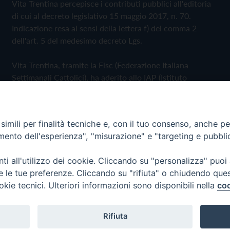
Vita Trentina percepisce i contributi pubblici all'editoria
di cui al decreto legislativo 15 maggio 2017, n. 70.
Indicazione resa ai sensi della lettera f) del comma 2
dell'art. 5 del medesimo decreto Lgs.
Vita Trentina, tramite la Fisc (Federazione Italiana
Settimanali Cattolici), ha aderito allo IAP (Istituto
dell'Autodisciplina Pubblicitaria) accettando il Codice di
Autodisciplina della Comunicazione Commerciale
imili per finalità tecniche e, con il tuo consenso, anche per 
Privacy Policy
Cookie Policy
amento dell'esperienza", "misurazione" e "targeting e pubbli
i all'utilizzo dei cookie. Cliccando su "personalizza" puoi
 Trentina Editrice
re le tue preferenze. Cliccando su "rifiuta" o chiudendo que
okie tecnici. Ulteriori informazioni sono disponibili nella
coo
Rifiuta