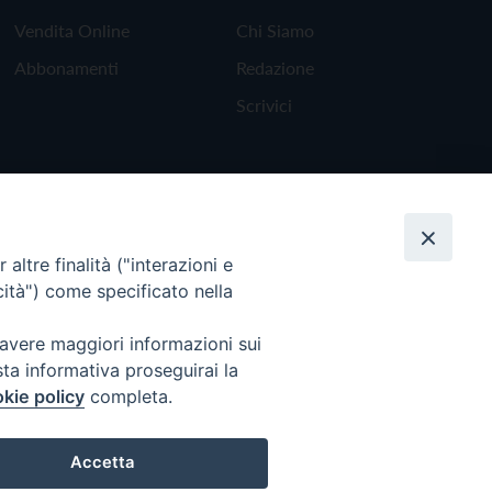
Vendita Online
Chi Siamo
Abbonamenti
Redazione
Scrivici
altre finalità ("interazioni e
cità") come specificato nella
 avere maggiori informazioni sui
sta informativa proseguirai la
kie policy
completa.
Torna all'inizio
Accetta