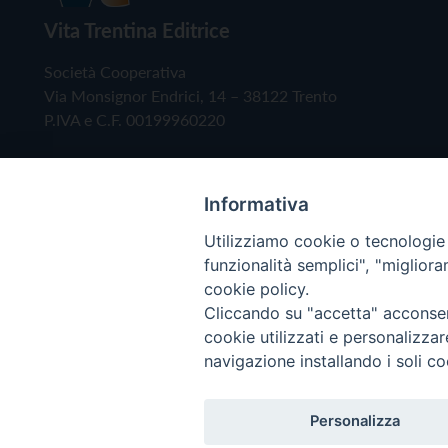
Vita Trentina Editrice
Società Cooperativa
Via Monsignor Endrici, 14 – 38122 Trento
P.IVA e C.F. 00199960220
Informativa
Utilizziamo cookie o tecnologie s
funzionalità semplici", "miglior
cookie policy.
Cliccando su "accetta" acconsent
Copyright © 2019 - Tutti i diritti riservati - Vita
cookie utilizzati e personalizza
navigazione installando i soli co
Privacy Policy
Personalizza