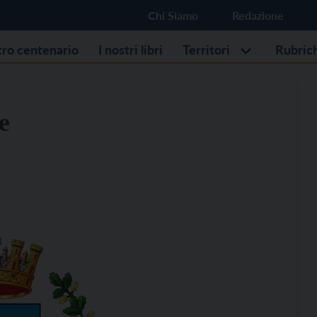
Chi Siamo
Redazione
stro centenario
I nostri libri
Territori
Rubric
e