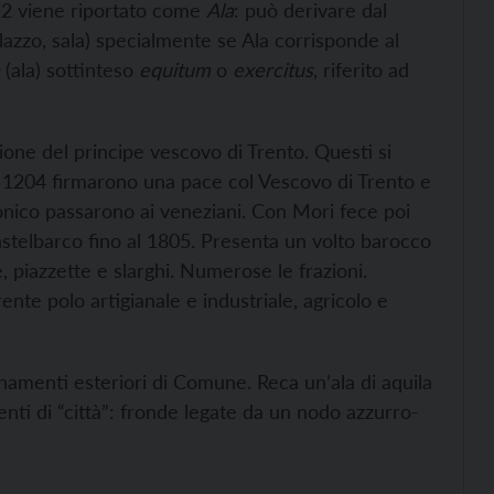
2 viene riportato come
Ala
:
può derivare dal
alazzo, sala) specialmente se Ala corrisponde al
(ala) sottinteso
equitum
o
exercitus
,
riferito ad
ione del principe vescovo di Trento. Questi si
el 1204 firmarono una pace col Vescovo di Trento e
tonico passarono ai veneziani. Con Mori fece poi
astelbarco fino al 1805. Presenta un volto barocco
e, piazzette e slarghi. Numerose le frazioni.
rente polo artigianale e industriale, agricolo e
namenti esteriori di Comune. Reca un’ala di aquila
ti di “città”: fronde legate da un nodo azzurro-