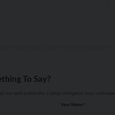
thing To Say?
mail non sarà pubblicato.
I campi obbligatori sono contrass
Your Name
*