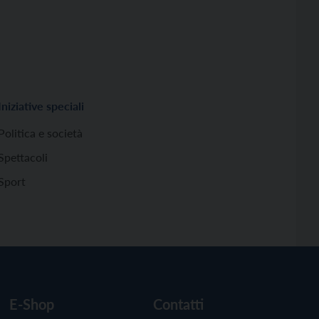
Iniziative speciali
Politica e società
Spettacoli
Sport
E-Shop
Contatti