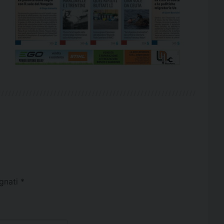
egnati
*