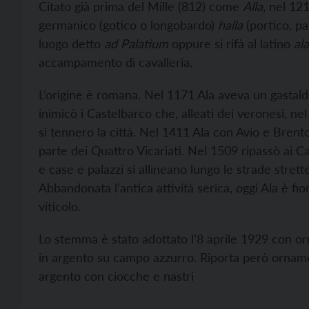
C
itato già prima del Mille (812) come
Alla
,
nel 121
germanico (gotico o longobardo)
halla
(portico, p
luogo detto
ad Palatium
oppure si rifà al latino
ala
accampamento di cavalleria.
L’origine è romana. Nel 1171 Ala aveva un gastald
inimicò i Castelbarco che, alleati dei veronesi, n
si tennero la città. Nel 1411 Ala con Avio e Bren
parte dei Quattro Vicariati. Nel 1509 ripassò ai C
e case e palazzi si allineano lungo le strade strett
Abbandonata l’antica attività serica, oggi Ala è fio
viticolo.
Lo stemma è stato adottato l’8 aprile 1929 con or
in argento su campo azzurro. Riporta però ornamen
argento con ciocche e nastri