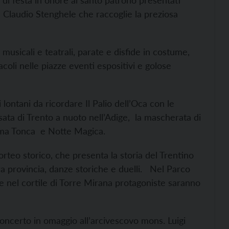
 di festa in onore al santo patrono presentati
Claudio Stenghele che raccoglie la preziosa
musicali e teatrali, parate e disfide in costume,
oli nelle piazze eventi espositivi e golose
 lontani da ricordare Il Palio dell’Oca con le
versata di Trento a nuoto nell’Adige, la mascherata di
issima Tonca e Notte Magica.
rteo storico, che presenta la storia del Trentino
ra provincia, danze storiche e duelli. Nel Parco
e nel cortile di Torre Mirana protagoniste saranno
concerto in omaggio all’arcivescovo mons. Luigi