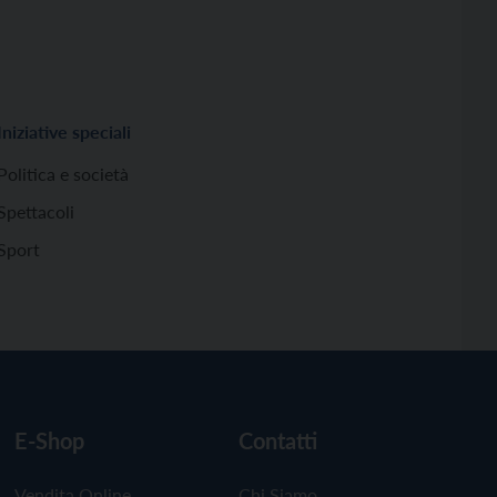
Iniziative speciali
Politica e società
Spettacoli
Sport
E-Shop
Contatti
Vendita Online
Chi Siamo