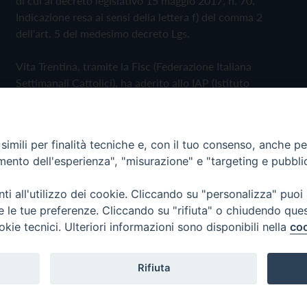
di cui al decreto legislativo 15 maggio 2017, n. 70.
Indicazione resa ai sensi della lettera f) del comma 2
dell'art. 5 del medesimo decreto Lgs.
Vita Trentina, tramite la Fisc (Federazione Italiana
Settimanali Cattolici), ha aderito allo IAP (Istituto
dell'Autodisciplina Pubblicitaria) accettando il Codice di
Autodisciplina della Comunicazione Commerciale
imili per finalità tecniche e, con il tuo consenso, anche per 
Privacy Policy
Cookie Policy
amento dell'esperienza", "misurazione" e "targeting e pubbli
i all'utilizzo dei cookie. Cliccando su "personalizza" puoi
 Trentina Editrice
re le tue preferenze. Cliccando su "rifiuta" o chiudendo que
okie tecnici. Ulteriori informazioni sono disponibili nella
coo
Rifiuta