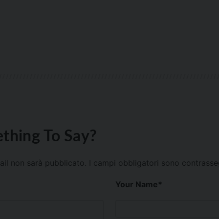
thing To Say?
mail non sarà pubblicato.
I campi obbligatori sono contrass
Your Name
*