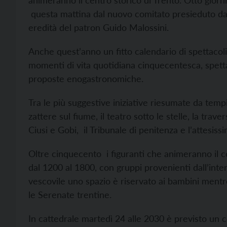
animeranno il centro storico di Trento. Otto giorni
questa mattina dal nuovo comitato presieduto da 
eredità del patron Guido Malossini.
Anche quest’anno un fitto calendario di spettacoli 
momenti di vita quotidiana cinquecentesca, spettac
proposte enogastronomiche.
Tra le più suggestive iniziative riesumate da tempi
zattere sul fiume, il teatro sotto le stelle, la tra
Ciusi e Gobi, il Tribunale di penitenza e l’attes
Oltre cinquecento i figuranti che animeranno il co
dal 1200 al 1800, con gruppi provenienti dall’inte
vescovile uno spazio è riservato ai bambini mentr
le Serenate trentine.
In cattedrale martedì 24 alle 2030 è previsto un 