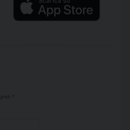
egnati
*