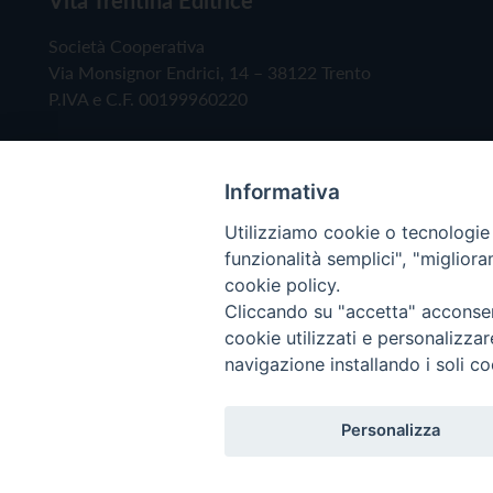
Società Cooperativa
Via Monsignor Endrici, 14 – 38122 Trento
P.IVA e C.F. 00199960220
Informativa
Utilizziamo cookie o tecnologie s
funzionalità semplici", "miglior
cookie policy.
Cliccando su "accetta" acconsent
Copyright © 2019 - Tutti i diritti riservati - Vita
cookie utilizzati e personalizza
navigazione installando i soli co
Privacy Policy
Personalizza