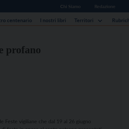
Chi Siamo
Redazione
stro centenario
I nostri libri
Territori
Rubric
 e profano
le Feste vigiliane che dal 19 al 26 giugno