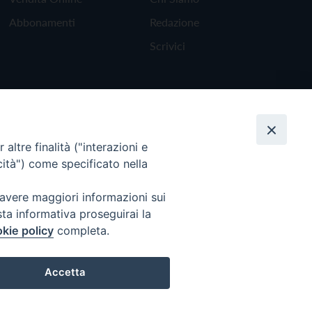
Abbonamenti
Redazione
Scrivici
altre finalità ("interazioni e
cità") come specificato nella
 avere maggiori informazioni sui
sta informativa proseguirai la
kie policy
completa.
Torna all'inizio
Accetta
Preferenze Cookie