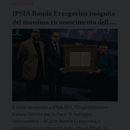
Siciliano del Mosaico di Pace, periodici molto
MERIDIANI
attenti alle realtà del sottosviluppo e delle sue […]
IPSIA Bosnia Erzegovina insignita
del massimo riconoscimento della
città di Bihac
È stato assegnato a IPSIA BiH, l’Organizzazione
Italiana Istituto per la Pace, lo Sviluppo,
l’Innovazione – ACLI in Bosnia Erzegovina, il
massimo riconoscimento della città di Bihac, la