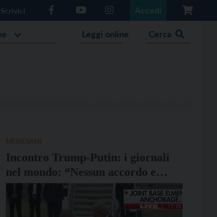
Accedi
Scrivici
he
Leggi online
Cerca
MERIDIANI
Incontro Trump-Putin: i giornali
nel mondo: “Nessun accordo e
nessun cessate il fuoco”