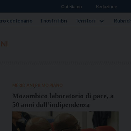
Chi Siamo
Redazione
stro centenario
I nostri libri
Territori
Rubric
NI
MERIDIANI
,
PRIMO PIANO
Mozambico laboratorio di pace, a
50 anni dall’indipendenza