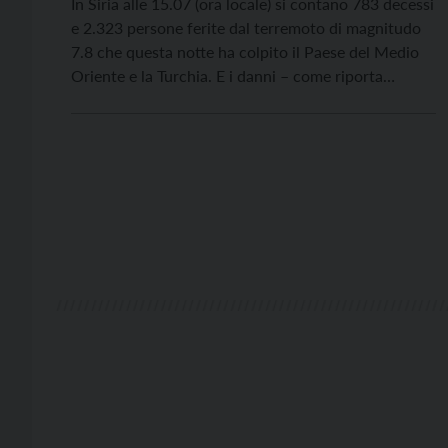
In Siria alle 15.07 (ora locale) si contano 783 decessi
e 2.323 persone ferite dal terremoto di magnitudo
7.8 che questa notte ha colpito il Paese del Medio
Oriente e la Turchia. E i danni – come riporta
l’organizzazione Pro Terra Sancta – non si limitano
alla città di Aleppo, ma coinvolgono anche località
nord, […]