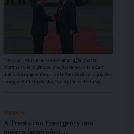
“No deal”, nessun accordo campeggia questa
mattina sulla pagina on line del tedesco Die Zeit:
due parole per sintetizzare le tre ore di colloquio tra
Trump e Putin in Alaska, tra la prima e l’ultima
stretta di mano sorridenti. Ed è il messaggio che di
fatto riecheggia su tutte le testate europee ed
occidentali, pronunciato […]
MERIDIANI
A Trento con Emergency una
mostra fotografica