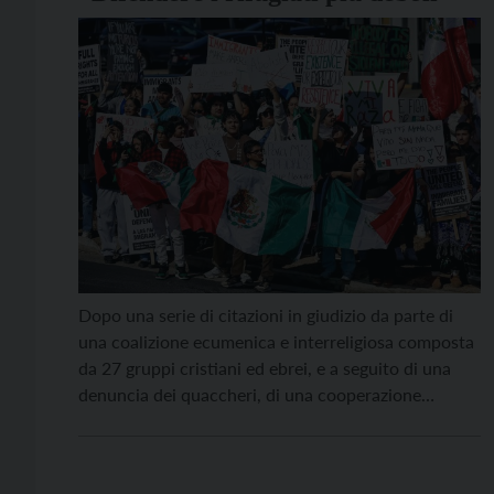
Dopo una serie di citazioni in giudizio da parte di
una coalizione ecumenica e interreligiosa composta
da 27 gruppi cristiani ed ebrei, e a seguito di una
denuncia dei quaccheri, di una cooperazione
battista e di membri di un tempio sikh, anche la
Conferenza episcopale cattolica degli Stati Uniti
(Usccb) ha intentato una causa contro […]