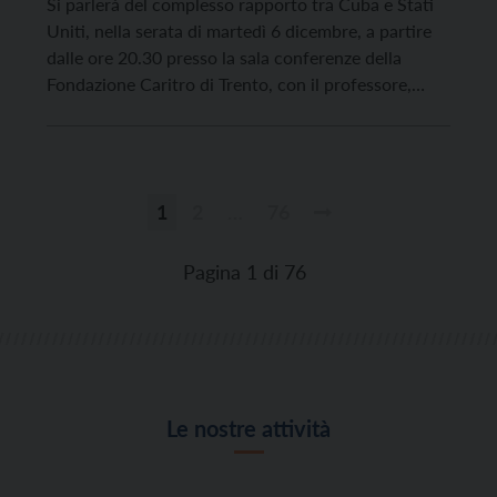
Si parlerà del complesso rapporto tra Cuba e Stati
Uniti, nella serata di martedì 6 dicembre, a partire
dalle ore 20.30 presso la sala conferenze della
Fondazione Caritro di Trento, con il professore,
scrittore e giornalista francese Salim Lamrani,
dottore in Studi Iberici e Latinoamericani presso
l’Università Sorbona di Parigi e attualmente
professore presso l’Università di […]
1
2
…
76
Paginazione
degli
Pagina 1 di 76
articoli
Le nostre attività