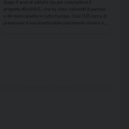
Dopo 4 anni di attività sta per concludersi il
progetto #EuSAVE, che ha visto coinvolti 8 partner
e 40 municipalità in tutta Europa. Così l’UE cerca di
preservare il suo inestimabile patrimonio storico e
culturale Tra il 30 agosto e il 3 settembre 2022 si è
svolto a Boljarovo, in Bulgaria, l’evento conclusivo
del progetto […]