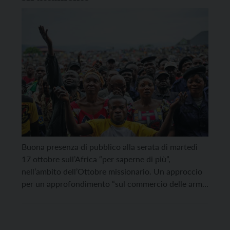
Buona presenza di pubblico alla serata di martedì
17 ottobre sull’Africa “per saperne di più”,
nell’ambito dell’Ottobre missionario. Un approccio
per un approfondimento “sul commercio delle armi,
i conflitti e lo sfruttamento delle risorse”, con la
presenza di Giuseppe Cavallini direttore
di Nigrizia, Mario Menin di Missione Oggi e Rosa