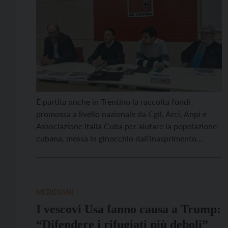
È partita anche in Trentino la raccolta fondi
promossa a livello nazionale da Cgil, Arci, Anpi e
Associazione Italia Cuba per aiutare la popolazione
cubana, messa in ginocchio dall’inasprimento
dell’embargo statunitense che dura ormai da oltre
sessant’anni. L’iniziativa lanciata in tutta Italia si
chiama “Energia per la vita. Accendiamo la luce a
Cuba” e ha […]
MERIDIANI
I vescovi Usa fanno causa a Trump:
“Difendere i rifugiati più deboli”