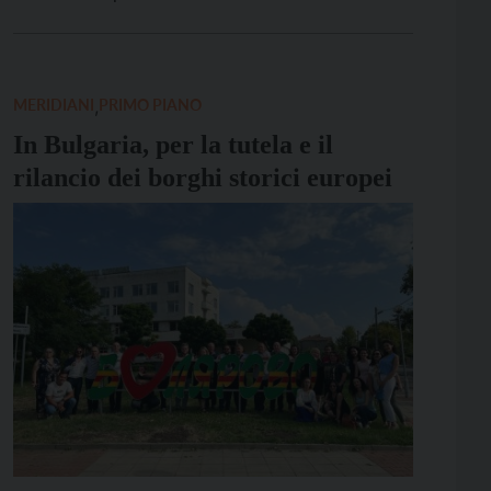
febbraio, che ha seminato distruzione e morte in
una zona già fortemente provata dalla guerra. Dopo
aver fatto una breve […]
MERIDIANI
,
PRIMO PIANO
In Bulgaria, per la tutela e il
rilancio dei borghi storici europei