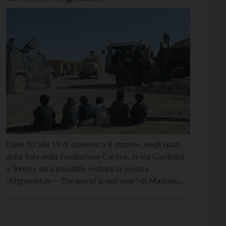
sull’Afghanistan
Dalle 10 alle 18 di domenica 8 ottobre, negli spazi
della Sala della Fondazione Caritro, in via Garibaldi
a Trento, sarà possibile visitare la mostra
“Afghanistan – The world is not over” di Mathieu
Willcocks, allestita dai volontari del gruppo
Emergency di Trento. “Con tutti i soldi spesi in armi,
bombe, mine e missili si […]