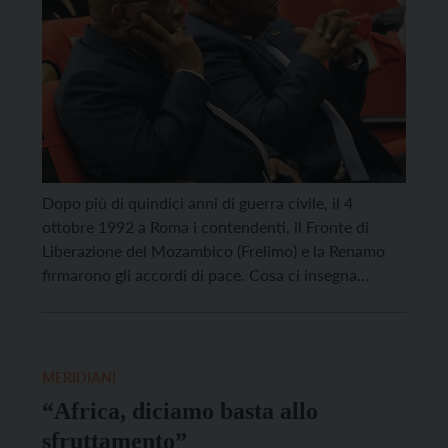
Dopo più di quindici anni di guerra civile, il 4
ottobre 1992 a Roma i contendenti, il Fronte di
Liberazione del Mozambico (Frelimo) e la Renamo
firmarono gli accordi di pace. Cosa ci insegna
quell’esperienza di pacificazione e come potrebbe
essere utilmente “esportata”? Vita Trentina lo ha
chiesto all’ambasciatore mozambicano in Italia,
Álvaro Santos, all’ambasciatore […]
MERIDIANI
“Africa, diciamo basta allo
sfruttamento”