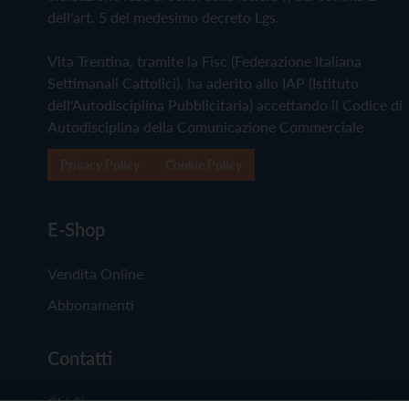
dell'art. 5 del medesimo decreto Lgs.
Vita Trentina, tramite la Fisc (Federazione Italiana
Settimanali Cattolici), ha aderito allo IAP (Istituto
dell'Autodisciplina Pubblicitaria) accettando il Codice di
Autodisciplina della Comunicazione Commerciale
Privacy Policy
Cookie Policy
E-Shop
Vendita Online
Abbonamenti
Contatti
Chi Siamo