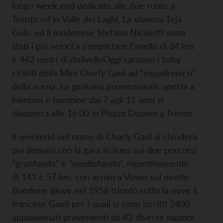
lungo week end dedicato alle due ruote a
Trento ed in Valle dei Laghi. La slovena Teja
Gulic ed il modenese Stefano Nicoletti sono
stati i più veloci a completare l’anello di 24 km
e 442 metri di dislivello
Oggi saranno i baby
ciclisti della Mini Charly Gaul ad “impadronirsi”
della scena. La gimkana promozionale aperta a
bambini e bambine dai 7 agli 11 anni si
disputerà alle 16.00 in Piazza Duomo a Trento.
Il weekend nel nome di Charly Gaul si chiuderà
poi domani con la gara in linea sui due percorsi
“granfondo” e “mediofondo”, rispettivamente
di 141 e 57 km, con arrivo a Vason sul monte
Bondone (dove nel 1956 trionfò sotto la neve il
francese Gaul) per i quali si sono iscritti 2400
appassionati provenienti da 42 diverse nazioni