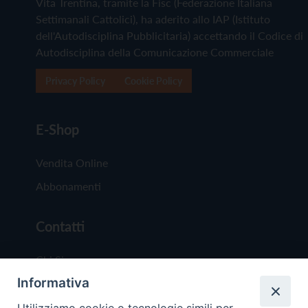
Vita Trentina, tramite la Fisc (Federazione Italiana
Settimanali Cattolici), ha aderito allo IAP (Istituto
dell'Autodisciplina Pubblicitaria) accettando il Codice di
Autodisciplina della Comunicazione Commerciale
Privacy Policy
Cookie Policy
E-Shop
Vendita Online
Abbonamenti
Contatti
Chi Siamo
Informativa
Redazione
Scrivici