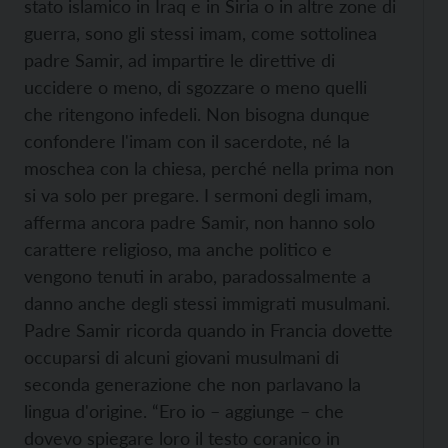
stato islamico in Iraq e in Siria o in altre zone di
guerra, sono gli stessi imam, come sottolinea
padre Samir, ad impartire le direttive di
uccidere o meno, di sgozzare o meno quelli
che ritengono infedeli. Non bisogna dunque
confondere l'imam con il sacerdote, né la
moschea con la chiesa, perché nella prima non
si va solo per pregare. I sermoni degli imam,
afferma ancora padre Samir, non hanno solo
carattere religioso, ma anche politico e
vengono tenuti in arabo, paradossalmente a
danno anche degli stessi immigrati musulmani.
Padre Samir ricorda quando in Francia dovette
occuparsi di alcuni giovani musulmani di
seconda generazione che non parlavano la
lingua d'origine. “Ero io – aggiunge – che
dovevo spiegare loro il testo coranico in