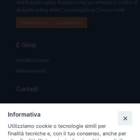
dell'Autodisciplina Pubblicitaria) accettando il Codice di
Autodisciplina della Comunicazione Commerciale
Privacy Policy
Cookie Policy
E-Shop
Vendita Online
Abbonamenti
Contatti
Chi Siamo
Informativa
Redazione
Scrivici
Utilizziamo cookie o tecnologie simili per
finalità tecniche e, con il tuo consenso, anche per