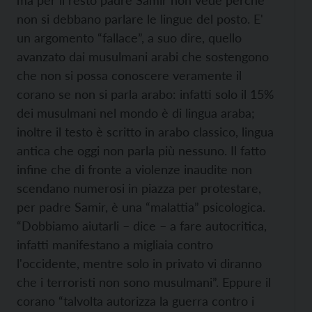
ma per il resto padre Samir non vede perché
non si debbano parlare le lingue del posto. E'
un argomento “fallace”, a suo dire, quello
avanzato dai musulmani arabi che sostengono
che non si possa conoscere veramente il
corano se non si parla arabo: infatti solo il 15%
dei musulmani nel mondo è di lingua araba;
inoltre il testo è scritto in arabo classico, lingua
antica che oggi non parla più nessuno. Il fatto
infine che di fronte a violenze inaudite non
scendano numerosi in piazza per protestare,
per padre Samir, è una “malattia” psicologica.
“Dobbiamo aiutarli – dice – a fare autocritica,
infatti manifestano a migliaia contro
l'occidente, mentre solo in privato vi diranno
che i terroristi non sono musulmani”. Eppure il
corano “talvolta autorizza la guerra contro i