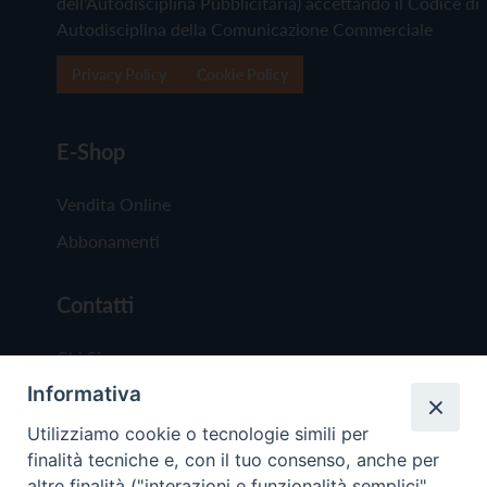
dell'Autodisciplina Pubblicitaria) accettando il Codice di
Autodisciplina della Comunicazione Commerciale
Privacy Policy
Cookie Policy
E-Shop
Vendita Online
Abbonamenti
Contatti
Chi Siamo
Informativa
Redazione
Scrivici
Utilizziamo cookie o tecnologie simili per
finalità tecniche e, con il tuo consenso, anche per
altre finalità ("interazioni e funzionalità semplici",