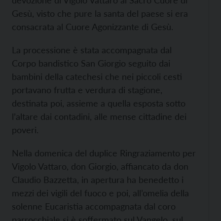
devozione di Vigolo Vattaro al Sacro Cuore di
Gesù, visto che pure la santa del paese si era
consacrata al Cuore Agonizzante di Gesù.
La processione è stata accompagnata dal
Corpo bandistico San Giorgio seguito dai
bambini della catechesi che nei piccoli cesti
portavano frutta e verdura di stagione,
destinata poi, assieme a quella esposta sotto
l’altare dai contadini, alle mense cittadine dei
poveri.
Nella domenica del duplice Ringraziamento per
Vigolo Vattaro, don Giorgio, affiancato da don
Claudio Bazzetta, in apertura ha benedetto i
mezzi dei vigili del fuoco e poi, all’omelia della
solenne Eucaristia accompagnata dal coro
parrocchiale si è soffermato sul Vangelo, sul