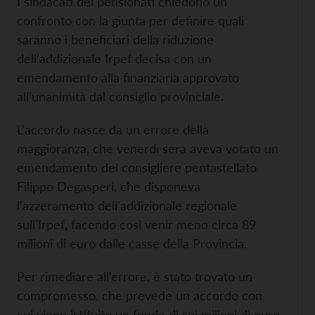
I sindacati dei pensionati chiedono un
confronto con la giunta per definire quali
saranno i beneficiari della riduzione
dell’addizionale Irpef decisa con un
emendamento alla finanziaria approvato
all’unanimità dal consiglio provinciale.
L’accordo nasce da un errore della
maggioranza, che venerdì sera aveva votato un
emendamento del consigliere pentastellato
Filippo Degasperi, che disponeva
l’azzeramento dell’addizionale regionale
sull’Irpef, facendo così venir meno circa 89
milioni di euro dalle casse della Provincia.
Per rimediare all’errore, è stato trovato un
compromesso, che prevede un accordo con
cui viene istituito un fondo di sei milioni di euro