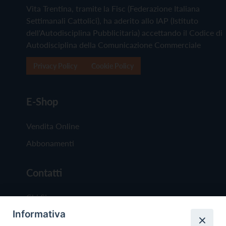
Vita Trentina, tramite la Fisc (Federazione Italiana
Settimanali Cattolici), ha aderito allo IAP (Istituto
dell'Autodisciplina Pubblicitaria) accettando il Codice di
Autodisciplina della Comunicazione Commerciale
Privacy Policy
Cookie Policy
E-Shop
Vendita Online
Abbonamenti
Contatti
Chi Siamo
Informativa
Redazione