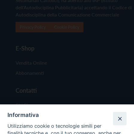
Settimanali Cattolici), ha aderito allo IAP (Istituto
dell'Autodisciplina Pubblicitaria) accettando il Codice di
Autodisciplina della Comunicazione Commerciale
Privacy Policy
Cookie Policy
E-Shop
Vendita Online
Abbonamenti
Contatti
Chi Siamo
Informativa
Redazione
Scrivici
Utilizziamo cookie o tecnologie simili per
finalità tecniche e, con il tuo consenso, anche per