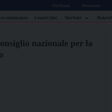
Chi Siamo
Redazione
stro centenario
I nostri libri
Territori
Rubric
nsiglio nazionale per la
o