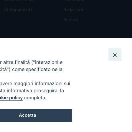
Abbonamenti
Redazione
Scrivici
altre finalità ("interazioni e
cità") come specificato nella
 avere maggiori informazioni sui
sta informativa proseguirai la
kie policy
completa.
Torna all'inizio
Accetta
Preferenze Cookie