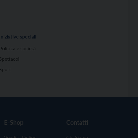
Iniziative speciali
Politica e società
Spettacoli
Sport
E-Shop
Contatti
Vendita Online
Chi Siamo