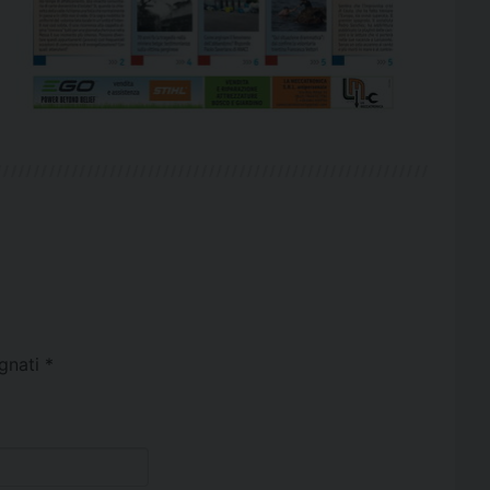
egnati
*