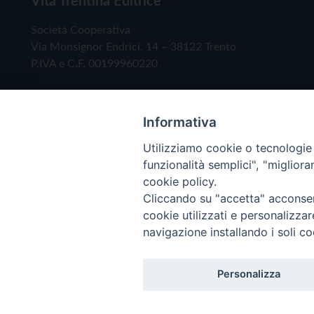
Società Cooperativa
Via Monsignor Endrici, 14 – 38122 Trento
P.IVA e C.F. 00199960220
Informativa
Utilizziamo cookie o tecnologie s
funzionalità semplici", "miglior
cookie policy.
Cliccando su "accetta" acconsent
Copyright © 2019 - Tutti i diritti riservati - Vita
cookie utilizzati e personalizza
navigazione installando i soli co
Privacy Policy
Personalizza