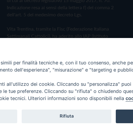
di cui al decreto legislativo 15 maggio 2017, n. 70.
Indicazione resa ai sensi della lettera f) del comma 2
dell'art. 5 del medesimo decreto Lgs.
Vita Trentina, tramite la Fisc (Federazione Italiana
Settimanali Cattolici), ha aderito allo IAP (Istituto
dell'Autodisciplina Pubblicitaria) accettando il Codice di
Autodisciplina della Comunicazione Commerciale
imili per finalità tecniche e, con il tuo consenso, anche per 
Privacy Policy
Cookie Policy
amento dell'esperienza", "misurazione" e "targeting e pubbli
i all'utilizzo dei cookie. Cliccando su "personalizza" puoi
 Trentina Editrice
re le tue preferenze. Cliccando su "rifiuta" o chiudendo que
okie tecnici. Ulteriori informazioni sono disponibili nella
coo
Rifiuta