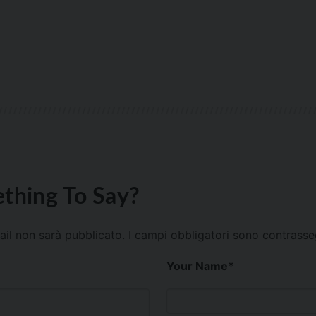
thing To Say?
mail non sarà pubblicato.
I campi obbligatori sono contrass
Your Name
*