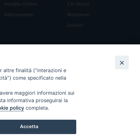
Vendita Online
Chi Siamo
Abbonamenti
Redazione
Scrivici
altre finalità ("interazioni e
cità") come specificato nella
 avere maggiori informazioni sui
sta informativa proseguirai la
kie policy
completa.
Torna all'inizio
Accetta