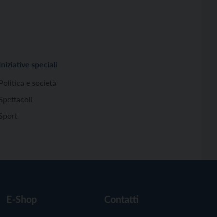
Iniziative speciali
Politica e società
Spettacoli
Sport
E-Shop
Contatti