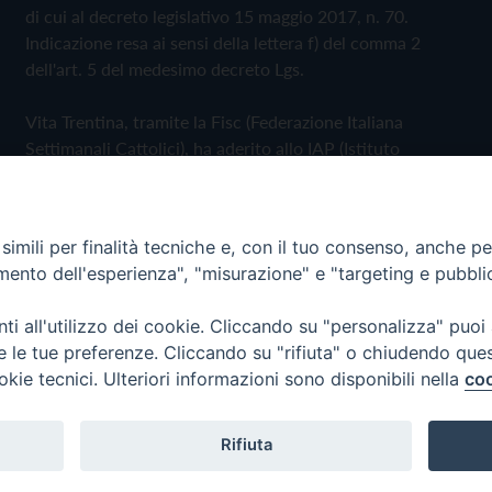
di cui al decreto legislativo 15 maggio 2017, n. 70.
Indicazione resa ai sensi della lettera f) del comma 2
dell'art. 5 del medesimo decreto Lgs.
Vita Trentina, tramite la Fisc (Federazione Italiana
Settimanali Cattolici), ha aderito allo IAP (Istituto
dell'Autodisciplina Pubblicitaria) accettando il Codice di
Autodisciplina della Comunicazione Commerciale
imili per finalità tecniche e, con il tuo consenso, anche per 
Privacy Policy
Cookie Policy
amento dell'esperienza", "misurazione" e "targeting e pubbli
i all'utilizzo dei cookie. Cliccando su "personalizza" puoi
 Trentina Editrice
re le tue preferenze. Cliccando su "rifiuta" o chiudendo que
okie tecnici. Ulteriori informazioni sono disponibili nella
coo
Rifiuta