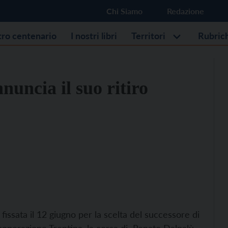
Chi Siamo
Redazione
stro centenario
I nostri libri
Territori
Rubric
uncia il suo ritiro
ssata il 12 giugno per la scelta del successore di