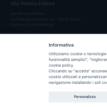
Vita Trentina Editrice
Società Cooperativa
Via Monsignor Endrici, 14 – 38122 Trento
P.IVA e C.F. 00199960220
Informativa
Utilizziamo cookie o tecnologie s
funzionalità semplici", "miglior
cookie policy.
Cliccando su "accetta" acconsent
Copyright © 2019 - Tutti i diritti riservati - Vita
cookie utilizzati e personalizza
navigazione installando i soli co
Privacy Policy
Personalizza