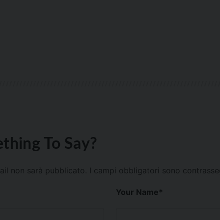
thing To Say?
mail non sarà pubblicato.
I campi obbligatori sono contrass
Your Name
*