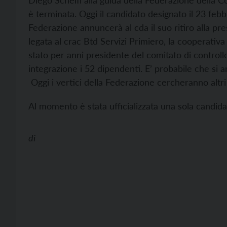
Diego Schelfi alla guida della Federazione della 
è terminata. Oggi il candidato designato il 23 febb
Federazione annuncerà al cda il suo ritiro alla pr
legata al crac Btd Servizi Primiero, la cooperativa
stato per anni presidente del comitato di controll
integrazione i 52 dipendenti. E’ probabile che si a
Oggi i vertici della Federazione cercheranno altri
Al momento è stata ufficializzata una sola candid
di