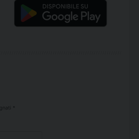
egnati
*