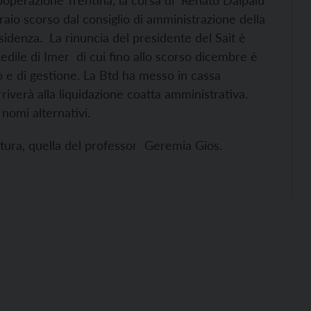
Cooperazione Trentina, la corsa di Renato Dalpalù
raio scorso dal consiglio di amministrazione della
esidenza. La rinuncia del presidente del Sait è
 edile di Imer di cui fino allo scorso dicembre è
o e di gestione. La Btd ha messo in cassa
rriverà alla liquidazione coatta amministrativa.
 nomi alternativi.
atura, quella del professor Geremia Gios.