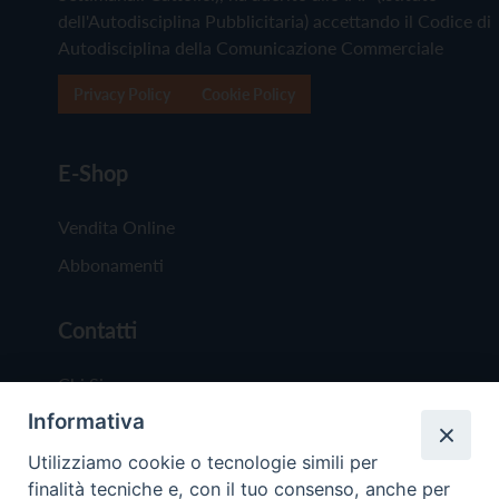
dell'Autodisciplina Pubblicitaria) accettando il Codice di
Autodisciplina della Comunicazione Commerciale
Privacy Policy
Cookie Policy
E-Shop
Vendita Online
Abbonamenti
Contatti
Chi Siamo
Informativa
Redazione
Scrivici
Utilizziamo cookie o tecnologie simili per
finalità tecniche e, con il tuo consenso, anche per