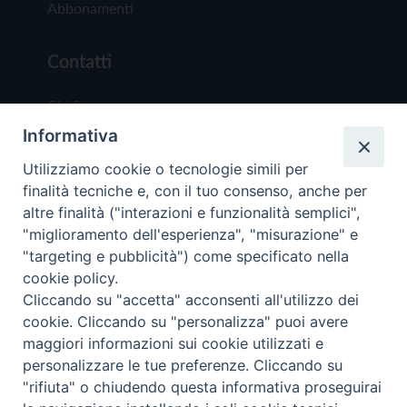
Abbonamenti
Contatti
Chi Siamo
Informativa
Redazione
Scrivici
Utilizziamo cookie o tecnologie simili per
finalità tecniche e, con il tuo consenso, anche per
altre finalità ("interazioni e funzionalità semplici",
"miglioramento dell'esperienza", "misurazione" e
"targeting e pubblicità") come specificato nella
cookie policy.
Copyright © 2019 - Tutti i diritti riservati - Vit
Cliccando su "accetta" acconsenti all'utilizzo dei
Trentina Editrice
cookie. Cliccando su "personalizza" puoi avere
maggiori informazioni sui cookie utilizzati e
Privacy Policy
personalizzare le tue preferenze. Cliccando su
Torna all'inizi
"rifiuta" o chiudendo questa informativa proseguirai