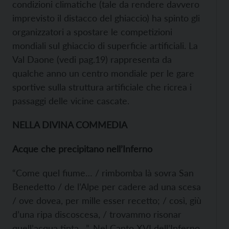
condizioni climatiche (tale da rendere davvero
imprevisto il distacco del ghiaccio) ha spinto gli
organizzatori a spostare le competizioni
mondiali sul ghiaccio di superficie artificiali. La
Val Daone (vedi pag.19) rappresenta da
qualche anno un centro mondiale per le gare
sportive sulla struttura artificiale che ricrea i
passaggi delle vicine cascate.
NELLA DIVINA COMMEDIA
Acque che precipitano nell’Inferno
“Come quel fiume… / rimbomba là sovra San
Benedetto / de l’Alpe per cadere ad una scesa
/ ove dovea, per mille esser recetto; / così, giù
d’una ripa discoscesa, / trovammo risonar
quell’acqua tinta…”. Nel Canto XVI dell’Inferno,