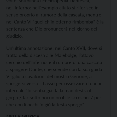
volte, sottolinea l’Enciclopedia Dantesca,
nell’Inferno: nell’esempio citato si riferisce in
senso proprio al rumore della cascata, mentre
nel Canto VI “quel ch’in etterno rimbomba” è la
sentenza che Dio pronuncerà nel giorno del
giudizio.
Un’ultima annotazione: nel Canto XVII, dove si
tratta della discesa alle Malebolge, l’ottavo
cerchio dell’Inferno, è il rumore di una cascata
a spingere Dante, che scende con la sua guida
Virgilio a cavalcioni del mostro Gerione, a
sporgersi verso il basso per osservare i fuochi
infernali: “Io sentia già da la man destra il
gorgo / far sotto noi un orribile scroscio, / per
che con li occhi ‘n giù la testa sporgo”.
NELLA MUSICA