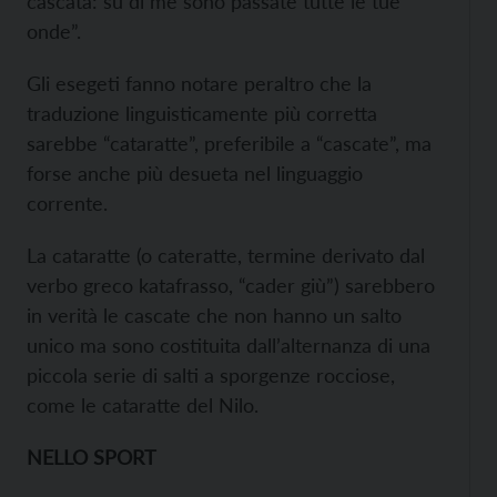
cascata: su di me sono passate tutte le tue
onde”.
Gli esegeti fanno notare peraltro che la
traduzione linguisticamente più corretta
sarebbe “cataratte”, preferibile a “cascate”, ma
forse anche più desueta nel linguaggio
corrente.
La cataratte (o cateratte, termine derivato dal
verbo greco katafrasso, “cader giù”) sarebbero
in verità le cascate che non hanno un salto
unico ma sono costituita dall’alternanza di una
piccola serie di salti a sporgenze rocciose,
come le cataratte del Nilo.
NELLO SPORT