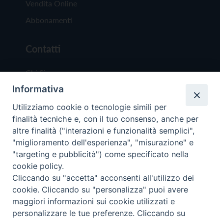
Vendita Online
Abbonamenti
Contatti
Chi Siamo
Informativa
Redazione
Scrivici
Utilizziamo cookie o tecnologie simili per
finalità tecniche e, con il tuo consenso, anche per
altre finalità ("interazioni e funzionalità semplici",
"miglioramento dell'esperienza", "misurazione" e
"targeting e pubblicità") come specificato nella
cookie policy.
Copyright © 2019 - Tutti i diritti riservati - Vit
Cliccando su "accetta" acconsenti all'utilizzo dei
Trentina Editrice
cookie. Cliccando su "personalizza" puoi avere
maggiori informazioni sui cookie utilizzati e
Privacy Policy
personalizzare le tue preferenze. Cliccando su