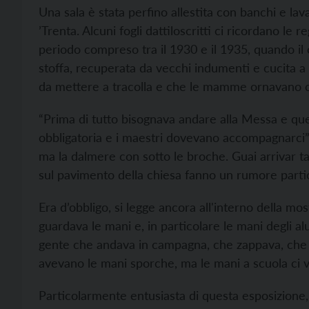
Una sala è stata perfino allestita con banchi e la
’Trenta. Alcuni fogli dattiloscritti ci ricordano le 
periodo compreso tra il 1930 e il 1935, quando il
stoffa, recuperata da vecchi indumenti e cucita a 
da mettere a tracolla e che le mamme ornavano co
“Prima di tutto bisognava andare alla Messa e qu
obbligatoria e i maestri dovevano accompagnarci”, 
ma la dalmere con sotto le broche. Guai arrivar ta
sul pavimento della chiesa fanno un rumore parti
Era d’obbligo, si legge ancora all'interno della most
guardava le mani e, in particolare le mani degli a
gente che andava in campagna, che zappava, che p
avevano le mani sporche, ma le mani a scuola ci vo
Particolarmente entusiasta di questa esposizione, a