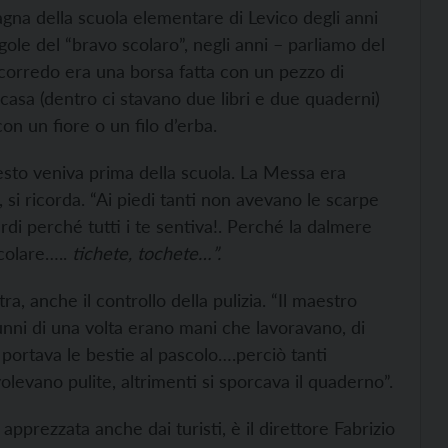
vagna della scuola elementare di Levico degli anni
regole del “bravo scolaro”, negli anni – parliamo del
 corredo era una borsa fatta con un pezzo di
casa (dentro ci stavano due libri e due quaderni)
n un fiore o un filo d’erba.
esto veniva prima della scuola. La Messa era
si ricorda. “Ai piedi tanti non avevano le scarpe
rdi perché tutti i te sentiva!. Perché la dalmere
colare…..
tichete, tochete…”.
ra, anche il controllo della pulizia. “Il maestro
lunni di una volta erano mani che lavoravano, di
ortava le bestie al pascolo….perciò tanti
levano pulite, altrimenti si sporcava il quaderno”.
pprezzata anche dai turisti, è il direttore Fabrizio