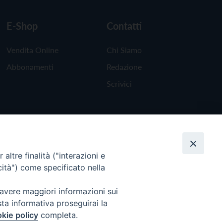
E-Shop
Contatti
Vendita Online
Chi Siamo
Abbonamenti
Redazione
Scrivici
altre finalità ("interazioni e
cità") come specificato nella
 avere maggiori informazioni sui
sta informativa proseguirai la
kie policy
completa.