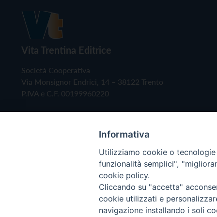
Vita Trentina Editrice
Società Cooperativa
Via Monsignor Endrici, 14 – 38122 Trento
P.IVA e C.F. 00199960220
Informativa
Utilizziamo cookie o tecnologie s
funzionalità semplici", "miglior
cookie policy.
Cliccando su "accetta" acconsent
Copyright © 2019 - Tutti i diritti riservati - Vita
cookie utilizzati e personalizza
navigazione installando i soli co