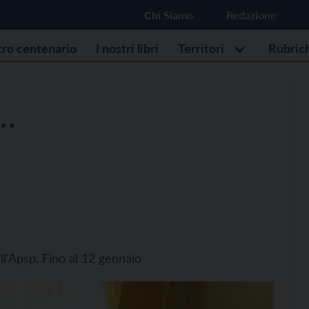
Chi Siamo
Redazione
stro centenario
I nostri libri
Territori
Rubric
a…
ell'Apsp. Fino al 12 gennaio