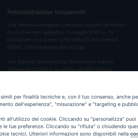
Amministrazione trasparente
Vita Trentina percepisce i contributi pubblici all'editoria
di cui al decreto legislativo 15 maggio 2017, n. 70.
Indicazione resa ai sensi della lettera f) del comma 2
dell'art. 5 del medesimo decreto Lgs.
Vita Trentina, tramite la Fisc (Federazione Italiana
Settimanali Cattolici), ha aderito allo IAP (Istituto
dell'Autodisciplina Pubblicitaria) accettando il Codice di
Autodisciplina della Comunicazione Commerciale
imili per finalità tecniche e, con il tuo consenso, anche per 
Privacy Policy
Cookie Policy
amento dell'esperienza", "misurazione" e "targeting e pubbli
i all'utilizzo dei cookie. Cliccando su "personalizza" puoi
 Trentina Editrice
re le tue preferenze. Cliccando su "rifiuta" o chiudendo que
okie tecnici. Ulteriori informazioni sono disponibili nella
coo