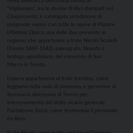
Nella Biblioteca diocesana riunita al
“Vigilianum”, tra le decine di libri stampati nel
Cinquecento, è catalogata un’edizione di
pregevole valore con tutte le opere di Platone
(
Platonis Opera
, una delle due presente in
regione) che appartenne a frate Nicolò Scutelli
(Trento 1469-1542), paleografo, filosofo e
teologo agostiniano, del convento di San
Marco in Trento.
L’opera apparteneva al frate trentino, come
leggiamo nella nota di possesso, e pervenne al
Seminario diocesano di Trento per
interessamento del dotto vicario generale
Pantaleone Borzi, come testimonia il personale
ex libris.
Frate Nicolò coprì molte cariche nell’interno