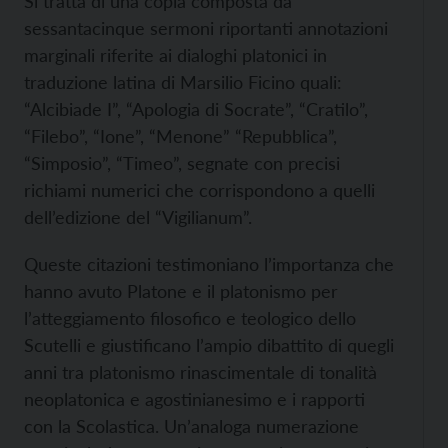
Si tratta di una copia composta da
sessantacinque sermoni riportanti annotazioni
marginali riferite ai dialoghi platonici in
traduzione latina di Marsilio Ficino quali:
“Alcibiade I”, “Apologia di Socrate”, “Cratilo”,
“Filebo”, “Ione”, “Menone” “Repubblica”,
“Simposio”, “Timeo”, segnate con precisi
richiami numerici che corrispondono a quelli
dell’edizione del “Vigilianum”.
Queste citazioni testimoniano l’importanza che
hanno avuto Platone e il platonismo per
l’atteggiamento filosofico e teologico dello
Scutelli e giustificano l’ampio dibattito di quegli
anni tra platonismo rinascimentale di tonalità
neoplatonica e agostinianesimo e i rapporti
con la Scolastica. Un’analoga numerazione