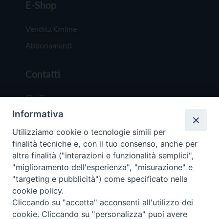
E-Shop
Vendita Online
Abbonamenti
Contatti
Chi Siamo
Informativa
Redazione
Scrivici
Utilizziamo cookie o tecnologie simili per
finalità tecniche e, con il tuo consenso, anche per
altre finalità ("interazioni e funzionalità semplici",
"miglioramento dell'esperienza", "misurazione" e
"targeting e pubblicità") come specificato nella
cookie policy.
Copyright © 2019 - Tutti i diritti riservati - Vit
Cliccando su "accetta" acconsenti all'utilizzo dei
Trentina Editrice
cookie. Cliccando su "personalizza" puoi avere