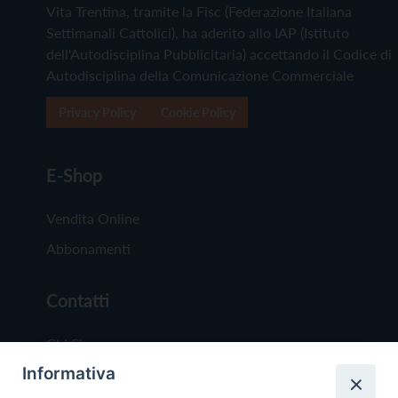
Vita Trentina, tramite la Fisc (Federazione Italiana
Settimanali Cattolici), ha aderito allo IAP (Istituto
dell'Autodisciplina Pubblicitaria) accettando il Codice di
Autodisciplina della Comunicazione Commerciale
Privacy Policy
Cookie Policy
E-Shop
Vendita Online
Abbonamenti
Contatti
Chi Siamo
Informativa
Redazione