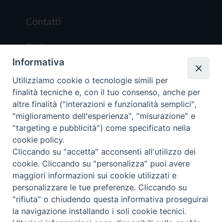
Contatti
Chi Siamo
Informativa
Redazione
Scrivici
Utilizziamo cookie o tecnologie simili per
finalità tecniche e, con il tuo consenso, anche per
altre finalità ("interazioni e funzionalità semplici",
"miglioramento dell'esperienza", "misurazione" e
"targeting e pubblicità") come specificato nella
cookie policy.
Copyright © 2019 - Tutti i diritti riservati - Vit
Cliccando su "accetta" acconsenti all'utilizzo dei
Trentina Editrice
cookie. Cliccando su "personalizza" puoi avere
maggiori informazioni sui cookie utilizzati e
Privacy Policy
personalizzare le tue preferenze. Cliccando su
Torna all'inizi
"rifiuta" o chiudendo questa informativa proseguirai
la navigazione installando i soli cookie tecnici.