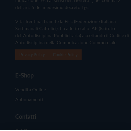
Indicazione resa ai sensi della lettera f) del comma 2
dell'art. 5 del medesimo decreto Lgs.
Vita Trentina, tramite la Fisc (Federazione Italiana
Settimanali Cattolici), ha aderito allo IAP (Istituto
dell'Autodisciplina Pubblicitaria) accettando il Codice di
Autodisciplina della Comunicazione Commerciale
Privacy Policy
Cookie Policy
E-Shop
Vendita Online
Abbonamenti
Contatti
Chi Siamo