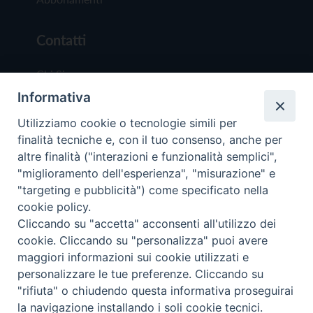
Contatti
Chi Siamo
Informativa
Redazione
Scrivici
Utilizziamo cookie o tecnologie simili per
finalità tecniche e, con il tuo consenso, anche per
altre finalità ("interazioni e funzionalità semplici",
"miglioramento dell'esperienza", "misurazione" e
"targeting e pubblicità") come specificato nella
cookie policy.
Copyright © 2019 - Tutti i diritti riservati - Vit
Cliccando su "accetta" acconsenti all'utilizzo dei
Trentina Editrice
cookie. Cliccando su "personalizza" puoi avere
maggiori informazioni sui cookie utilizzati e
Privacy Policy
personalizzare le tue preferenze. Cliccando su
Torna all'inizi
"rifiuta" o chiudendo questa informativa proseguirai
la navigazione installando i soli cookie tecnici.