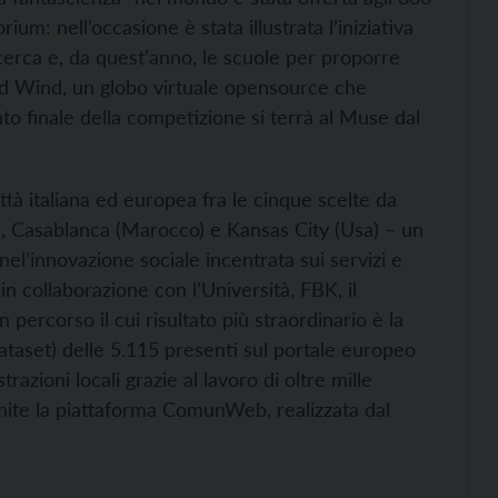
um: nell’occasione è stata illustrata l’iniziativa
cerca e, da quest’anno, le scuole per proporre
orld Wind, un globo virtuale opensource che
nto finale della competizione si terrà al Muse dal
tà italiana ed europea fra le cinque scelte da
), Casablanca (Marocco) e Kansas City (Usa) – un
el’innovazione sociale incentrata sui servizi e
 in collaborazione con l’Università, FBK, il
ercorso il cui risultato più straordinario è la
dataset) delle 5.115 presenti sul portale europeo
azioni locali grazie al lavoro di oltre mille
amite la piattaforma ComunWeb, realizzata dal