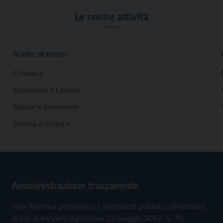
Le nostre attività
Scelte di fondo
Cronaca
Economia e Lavoro
Salute e benessere
Scuola e cultura
Amministrazione trasparente
Vita Trentina percepisce i contributi pubblici all'editoria
di cui al decreto legislativo 15 maggio 2017, n. 70.