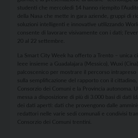
studenti che mercoledì 14 hanno riempito l'Auditori
della Nasa che mette in gara aziende, gruppi di ri
soluzioni intelligenti e innovative utilizzando W
consente di lavorare visivamente con i dati; l’eve
20 al 22 settembre.
La Smart City Week ha offerto a Trento – unica cit
Ieee insieme a Guadalajara (Messico), Wuxi (Cina
palcoscenico per mostrare il percorso intrapreso n
sulla semplificazione del rapporto con il cittadino,
Consorzio dei Comuni e la Provincia autonoma. Un p
messa a disposizione di più di 3.000 basi di dati (
dei dati aperti: dati che provengono dalle amministr
redattori nelle varie sedi comunali e condivisi tr
Consorzio dei Comuni trentini.