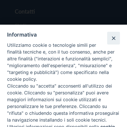
Contatti
Chi Siamo
Informativa
Redazione
Scrivici
Utilizziamo cookie o tecnologie simili per
finalità tecniche e, con il tuo consenso, anche per
altre finalità ("interazioni e funzionalità semplici",
"miglioramento dell'esperienza", "misurazione" e
"targeting e pubblicità") come specificato nella
cookie policy.
Copyright © 2019 - Tutti i diritti riservati - Vit
Cliccando su "accetta" acconsenti all'utilizzo dei
Trentina Editrice
cookie. Cliccando su "personalizza" puoi avere
maggiori informazioni sui cookie utilizzati e
Privacy Policy
personalizzare le tue preferenze. Cliccando su
Torna all'inizi
"rifiuta" o chiudendo questa informativa proseguirai
la navigazione installando i soli cookie tecnici.
Ulteriori informazioni sono disponibili nella
cookie