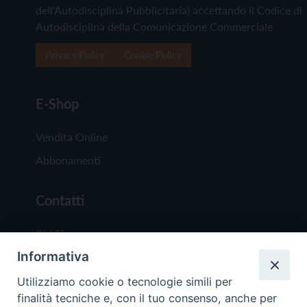
dell'Autodisciplina Pubblicitaria) accettando il Codice di
Autodisciplina della Comunicazione Commerciale
Privacy Policy
Cookie Policy
E-Shop
Vendita Online
Abbonamenti
Contatti
Chi Siamo
Informativa
Redazione
Scrivici
Utilizziamo cookie o tecnologie simili per
finalità tecniche e, con il tuo consenso, anche per