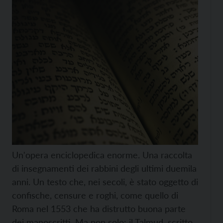
Un'opera enciclopedica enorme. Una raccolta
di insegnamenti dei rabbini degli ultimi duemila
anni. Un testo che, nei secoli, è stato oggetto di
confische, censure e roghi, come quello di
Roma nel 1553 che ha distrutto buona parte
dei manoscritti. Ma non solo: il Talmud, scritto