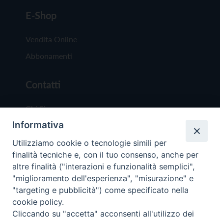
E-Shop
Vendita Online
Abbonamenti
Contatti
Chi Siamo
Informativa
Redazione
Scrivici
Utilizziamo cookie o tecnologie simili per
finalità tecniche e, con il tuo consenso, anche per
altre finalità ("interazioni e funzionalità semplici",
"miglioramento dell'esperienza", "misurazione" e
"targeting e pubblicità") come specificato nella
cookie policy.
Copyright © 2019 - Tutti i diritti riservati - Vit
Cliccando su "accetta" acconsenti all'utilizzo dei
Trentina Editrice