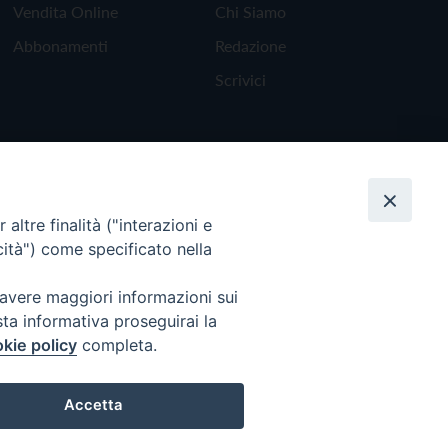
Vendita Online
Chi Siamo
Abbonamenti
Redazione
Scrivici
altre finalità ("interazioni e
cità") come specificato nella
 avere maggiori informazioni sui
sta informativa proseguirai la
kie policy
completa.
Torna all'inizio
Accetta