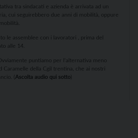
tativa tra sindacati e azienda è arrivata ad un
aria, cui seguirebbero due anni di mobilità, oppure
mobilità.
o le assemblee con i lavoratori , prima del
to alle 14.
à “Ovviamente puntiamo per l’alternativa meno
 Caramelle della Cgil trentina, che ai nostri
ncio. (
Ascolta audio qui sotto
)