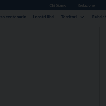
Chi Siamo
Redazione
stro centenario
I nostri libri
Territori
Rubric