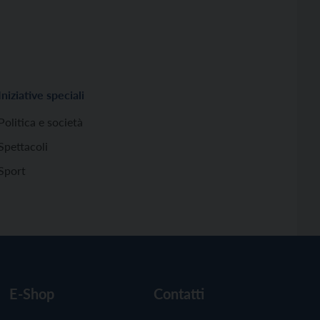
Iniziative speciali
Politica e società
Spettacoli
Sport
E-Shop
Contatti