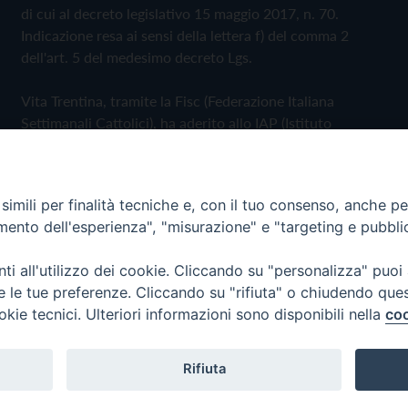
di cui al decreto legislativo 15 maggio 2017, n. 70.
Indicazione resa ai sensi della lettera f) del comma 2
dell'art. 5 del medesimo decreto Lgs.
Vita Trentina, tramite la Fisc (Federazione Italiana
Settimanali Cattolici), ha aderito allo IAP (Istituto
dell'Autodisciplina Pubblicitaria) accettando il Codice di
Autodisciplina della Comunicazione Commerciale
imili per finalità tecniche e, con il tuo consenso, anche per 
Privacy Policy
Cookie Policy
amento dell'esperienza", "misurazione" e "targeting e pubbli
i all'utilizzo dei cookie. Cliccando su "personalizza" puoi
 Trentina Editrice
re le tue preferenze. Cliccando su "rifiuta" o chiudendo que
okie tecnici. Ulteriori informazioni sono disponibili nella
coo
Rifiuta