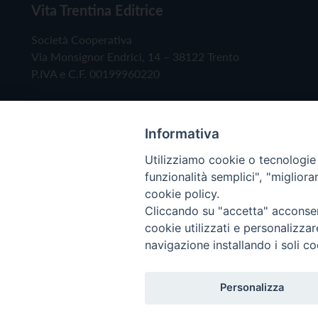
Vita Trentina Editrice
Società Cooperativa
Via Monsignor Endrici, 14 – 38122 Trento
P.IVA e C.F. 00199960220
Informativa
Utilizziamo cookie o tecnologie s
funzionalità semplici", "miglior
cookie policy.
Cliccando su "accetta" acconsent
Copyright © 2019 - Tutti i diritti riservati - Vita
cookie utilizzati e personalizza
navigazione installando i soli co
Privacy Policy
Personalizza