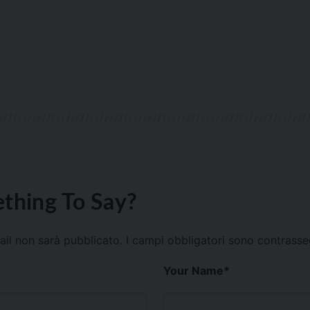
thing To Say?
mail non sarà pubblicato.
I campi obbligatori sono contrass
Your Name
*