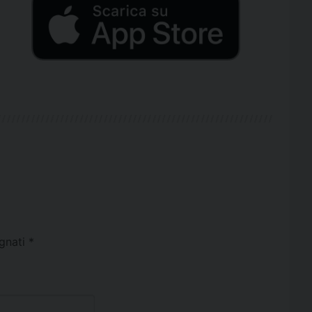
egnati
*