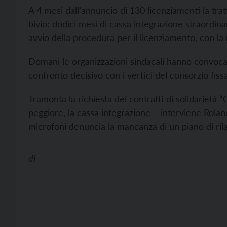
A 4 mesi dall’annuncio di 130 licenziamenti la trat
bivio: dodici mesi di cassa integrazione straordin
avvio della procedura per il licenziamento, con la 
Domani le organizzazioni sindacali hanno convocat
confronto decisivo con i vertici del consorzio fissa
Tramonta la richiesta dei contratti di solidariet
peggiore, la cassa integrazione – interviene Roland
microfoni denuncia la mancanza di un piano di rila
di