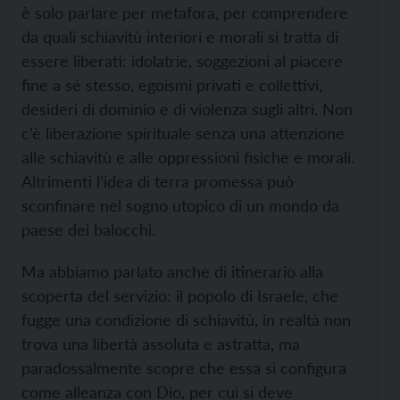
è solo parlare per metafora, per comprendere
da quali schiavitù interiori e morali si tratta di
essere liberati: idolatrie, soggezioni al piacere
fine a sé stesso, egoismi privati e collettivi,
desideri di dominio e di violenza sugli altri. Non
c’è liberazione spirituale senza una attenzione
alle schiavitù e alle oppressioni fisiche e morali.
Altrimenti l’idea di terra promessa può
sconfinare nel sogno utopico di un mondo da
paese dei balocchi.
Ma abbiamo parlato anche di itinerario alla
scoperta del servizio: il popolo di Israele, che
fugge una condizione di schiavitù, in realtà non
trova una libertà assoluta e astratta, ma
paradossalmente scopre che essa si configura
come alleanza con Dio, per cui si deve