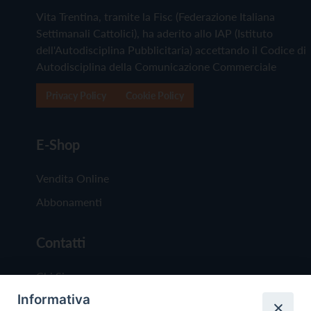
Vita Trentina, tramite la Fisc (Federazione Italiana
Settimanali Cattolici), ha aderito allo IAP (Istituto
dell'Autodisciplina Pubblicitaria) accettando il Codice di
Autodisciplina della Comunicazione Commerciale
Privacy Policy
Cookie Policy
E-Shop
Vendita Online
Abbonamenti
Contatti
Chi Siamo
Informativa
Redazione