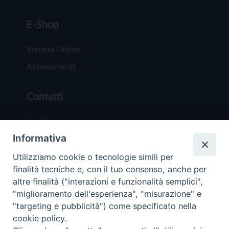
E-Shop
Vendita Online
Abbonamenti
Contatti
Chi Siamo
Informativa
Redazione
Scrivici
Utilizziamo cookie o tecnologie simili per
finalità tecniche e, con il tuo consenso, anche per
altre finalità ("interazioni e funzionalità semplici",
"miglioramento dell'esperienza", "misurazione" e
"targeting e pubblicità") come specificato nella
cookie policy.
Copyright © 2019 - Tutti i diritti riservati - Vit