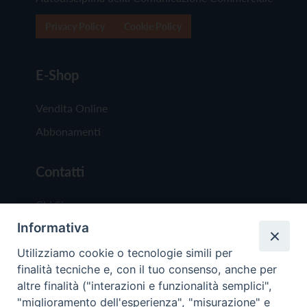
Privacy Policy
Cookie Policy
E-Shop
Vendita Online
Abbonamenti
Contatti
Chi Siamo
Informativa
Redazione
Scrivici
Utilizziamo cookie o tecnologie simili per
finalità tecniche e, con il tuo consenso, anche per
altre finalità ("interazioni e funzionalità semplici",
"miglioramento dell'esperienza", "misurazione" e