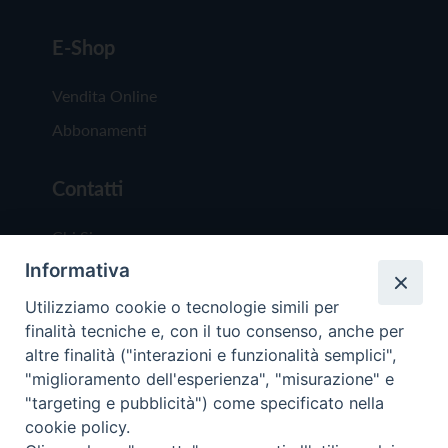
E-Shop
Vendita Online
Abbonamenti
Contatti
Chi Siamo
Informativa
Redazione
Scrivici
Utilizziamo cookie o tecnologie simili per
finalità tecniche e, con il tuo consenso, anche per
altre finalità ("interazioni e funzionalità semplici",
"miglioramento dell'esperienza", "misurazione" e
"targeting e pubblicità") come specificato nella
cookie policy.
Copyright © 2019 - Tutti i diritti riservati - Vit