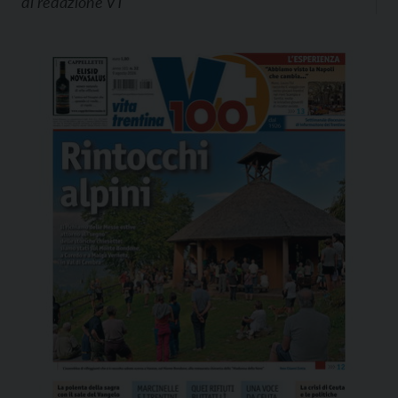
di
redazione VT