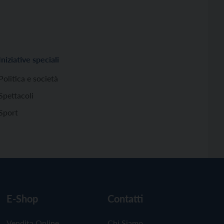
Iniziative speciali
Politica e società
Spettacoli
Sport
E-Shop
Contatti
Vendita Online
Chi Siamo