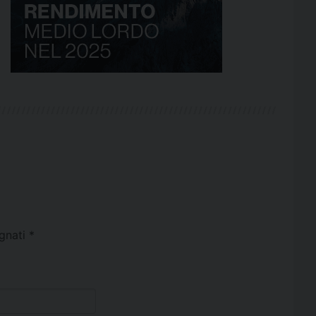
egnati
*