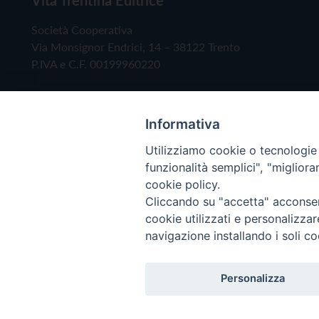
Società Cooperativa
Via Monsignor Endrici, 14 – 38122 Trento
P.IVA e C.F. 00199960220
Informativa
Utilizziamo cookie o tecnologie s
funzionalità semplici", "miglior
cookie policy.
Cliccando su "accetta" acconsent
Copyright © 2019 - Tutti i diritti riservati - Vita
cookie utilizzati e personalizza
navigazione installando i soli co
Privacy Policy
Personalizza