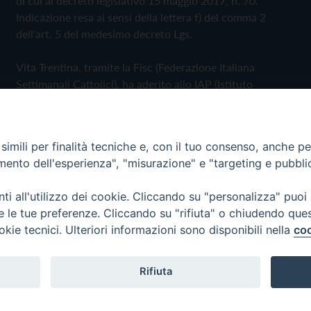
di cui al decreto legislativo 15 maggio 2017, n. 70.
Indicazione resa ai sensi della lettera f) del comma 2
dell'art. 5 del medesimo decreto Lgs.
Vita Trentina, tramite la Fisc (Federazione Italiana
Settimanali Cattolici), ha aderito allo IAP (Istituto
dell'Autodisciplina Pubblicitaria) accettando il Codice di
Autodisciplina della Comunicazione Commerciale
imili per finalità tecniche e, con il tuo consenso, anche per 
Privacy Policy
Cookie Policy
amento dell'esperienza", "misurazione" e "targeting e pubbli
i all'utilizzo dei cookie. Cliccando su "personalizza" puoi
 Trentina Editrice
re le tue preferenze. Cliccando su "rifiuta" o chiudendo que
okie tecnici. Ulteriori informazioni sono disponibili nella
coo
Rifiuta