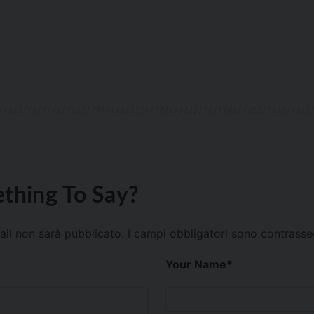
thing To Say?
mail non sarà pubblicato.
I campi obbligatori sono contrass
Your Name
*