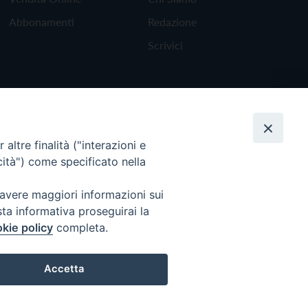
Abbonamenti
Redazione
Scrivici
altre finalità ("interazioni e
cità") come specificato nella
 avere maggiori informazioni sui
sta informativa proseguirai la
kie policy
completa.
Torna all'inizio
Accetta
Preferenze Cookie