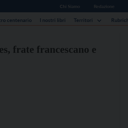
Chi Siamo
Redazione
stro centenario
I nostri libri
Territori
Rubric
es, frate francescano e