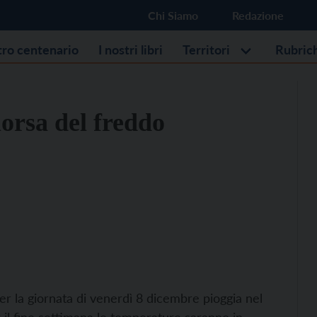
Chi Siamo
Redazione
stro centenario
I nostri libri
Territori
Rubric
morsa del freddo
r la giornata di venerdì 8 dicembre pioggia nel