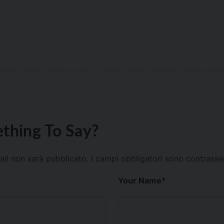
thing To Say?
mail non sarà pubblicato.
I campi obbligatori sono contrass
Your Name
*