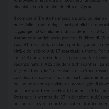
fondovalle e neve oltre gli 800 metri di quota. Pe
picchiata, con le minime in città a -7 gradi.
Il comune di Trento ha messo a punto un piano di 
neve dalle strade e dagli spazi pubblici. Le opera
raggiunge i 600 chilometri di strade e circa 260 c
trattamento antighiaccio prevede l’utilizzo di 35 m
Gps; 81 mezzi dotati di lama per lo sgombero nev
città e dei sobborghi; 17 spargisale a traino. Per
circa 28 operatori suddivisi in più squadre.
In vis
vacanze natalizi A22 chiuderà tutti i cantieri. La s
Vigili del fuoco, la Croce bianca e la Croce rossa i
coordinati in caso di situazioni particolarmente cr
bollino nero sono previste dal pomeriggio di giove
per chi è diretto verso Nord. Domenica 10 dicembr
Stefano e la mattina del 27 in direzione sud.
Sabat
bollino rosso verso nord.
Giornate di traffico inte