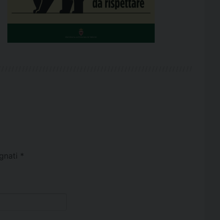
egnati
*