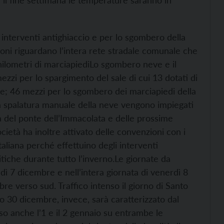
r il fine settimana le temperature saranno in
interventi antighiaccio e per lo sgombero della
zioni riguardano l’intera rete stradale comunale che
hilometri di marciapiedi
Lo sgombero neve e il
ezzi per lo spargimento del sale di cui 13 dotati di
e; 46 mezzi per lo sgombero dei marciapiedi della
 la spalatura manuale della neve vengono impiegati
ta del ponte dell’Immacolata e delle prossime
ocietà ha inoltre attivato delle convenzioni con i
taliana perché effettuino degli interventi
itiche durante tutto l’inverno.
Le giornate da
dì 7 dicembre e nell’intera giornata di venerdì 8
e verso sud. Traffico intenso il giorno di Santo
o 30 dicembre, invece, sarà caratterizzato dal
nso anche l’1 e il 2 gennaio su entrambe le