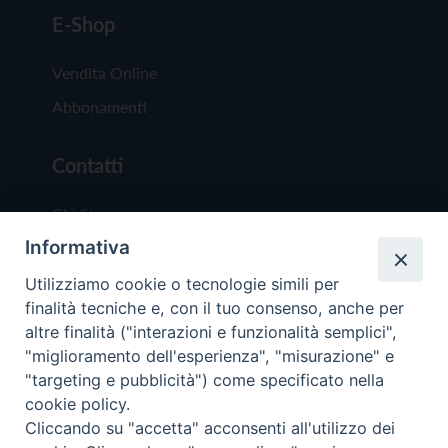
E-Shop
Vendita Online
Abbonamenti
Contatti
Chi Siamo
Informativa
Redazione
Scrivici
Utilizziamo cookie o tecnologie simili per
finalità tecniche e, con il tuo consenso, anche per
altre finalità ("interazioni e funzionalità semplici",
"miglioramento dell'esperienza", "misurazione" e
"targeting e pubblicità") come specificato nella
cookie policy.
Copyright © 2019 - Tutti i diritti riservati - Vit
Cliccando su "accetta" acconsenti all'utilizzo dei
Trentina Editrice