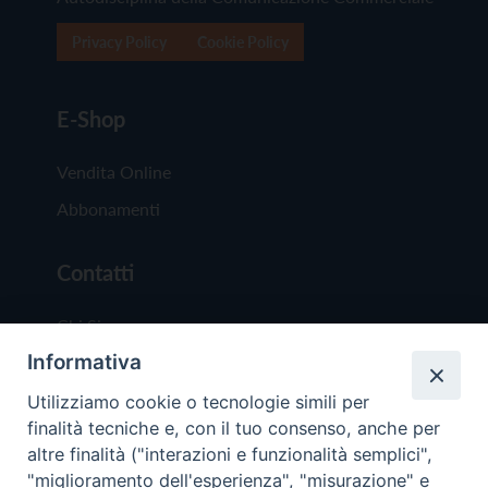
Privacy Policy
Cookie Policy
E-Shop
Vendita Online
Abbonamenti
Contatti
Chi Siamo
Informativa
Redazione
Scrivici
Utilizziamo cookie o tecnologie simili per
finalità tecniche e, con il tuo consenso, anche per
altre finalità ("interazioni e funzionalità semplici",
"miglioramento dell'esperienza", "misurazione" e