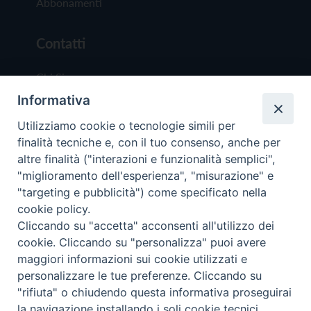
Abbonamenti
Contatti
Chi Siamo
Informativa
Redazione
Scrivici
Utilizziamo cookie o tecnologie simili per
finalità tecniche e, con il tuo consenso, anche per
altre finalità ("interazioni e funzionalità semplici",
"miglioramento dell'esperienza", "misurazione" e
"targeting e pubblicità") come specificato nella
cookie policy.
Copyright © 2019 - Tutti i diritti riservati - Vit
Cliccando su "accetta" acconsenti all'utilizzo dei
Trentina Editrice
cookie. Cliccando su "personalizza" puoi avere
maggiori informazioni sui cookie utilizzati e
Privacy Policy
personalizzare le tue preferenze. Cliccando su
Torna all'inizi
"rifiuta" o chiudendo questa informativa proseguirai
la navigazione installando i soli cookie tecnici.