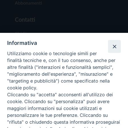
Abbonamenti
Contatti
Chi Siamo
Informativa
Redazione
Scrivici
Utilizziamo cookie o tecnologie simili per
finalità tecniche e, con il tuo consenso, anche per
altre finalità ("interazioni e funzionalità semplici",
"miglioramento dell'esperienza", "misurazione" e
"targeting e pubblicità") come specificato nella
cookie policy.
Copyright © 2019 - Tutti i diritti riservati - Vit
Cliccando su "accetta" acconsenti all'utilizzo dei
Trentina Editrice
cookie. Cliccando su "personalizza" puoi avere
maggiori informazioni sui cookie utilizzati e
Privacy Policy
personalizzare le tue preferenze. Cliccando su
Torna all'inizi
"rifiuta" o chiudendo questa informativa proseguirai