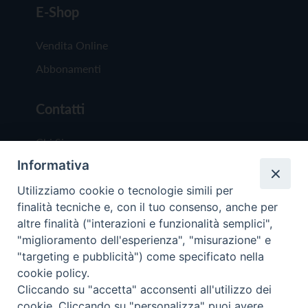
E-Shop
Vendita Online
Abbonamenti
Contatti
Chi Siamo
Informativa
Redazione
Scrivici
Utilizziamo cookie o tecnologie simili per
finalità tecniche e, con il tuo consenso, anche per
altre finalità ("interazioni e funzionalità semplici",
"miglioramento dell'esperienza", "misurazione" e
"targeting e pubblicità") come specificato nella
cookie policy.
Copyright © 2019 - Tutti i diritti riservati - Vit
Cliccando su "accetta" acconsenti all'utilizzo dei
Trentina Editrice
cookie. Cliccando su "personalizza" puoi avere