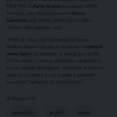
TAM-SAT, e
Aaron Iemma
presidente WWF
Trentino, che rifletteranno con
Marco
Galaverni
sugli stimoli offerti dal suo libro
“
L’uomo che sognava i lupi
“.
“Molti di coloro che nel tempo lo hanno
studiato hanno cercato di appianare i
contrasti
uomo-lupo
e di mostrare la specie per quello
che in effetti è: non un predatore sanguinario,
ma un animale intelligente, elemento di sistemi
naturali complessi e con il quale è possibile
convivere”, spiegano gli organizzatori.
di
redazione VT
#AMBIENTE
#LUPO
#WWF