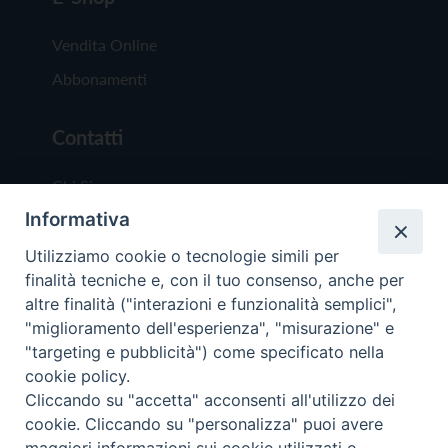
Vendita Online
Abbonamenti
Contatti
Chi Siamo
Informativa
Redazione
Scrivici
Utilizziamo cookie o tecnologie simili per
finalità tecniche e, con il tuo consenso, anche per
altre finalità ("interazioni e funzionalità semplici",
"miglioramento dell'esperienza", "misurazione" e
"targeting e pubblicità") come specificato nella
cookie policy.
Copyright © 2019 - Tutti i diritti riservati - Vit
Cliccando su "accetta" acconsenti all'utilizzo dei
Trentina Editrice
cookie. Cliccando su "personalizza" puoi avere