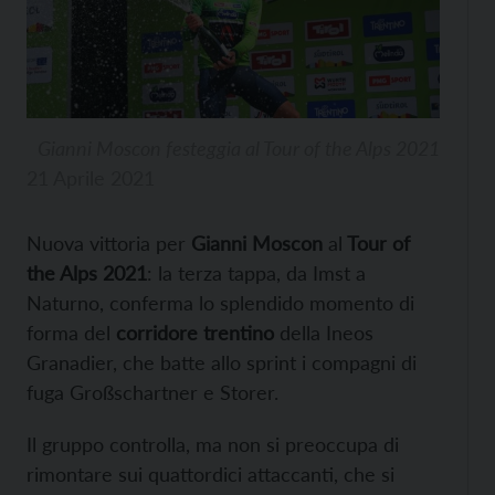
Gianni Moscon festeggia al Tour of the Alps 2021
21 Aprile 2021
Nuova vittoria per
Gianni Moscon
al
Tour of
the Alps 2021
: la terza tappa, da Imst a
Naturno, conferma lo splendido momento di
forma del
corridore trentino
della Ineos
Granadier, che batte allo sprint i compagni di
fuga Großschartner e Storer.
Il gruppo controlla, ma non si preoccupa di
rimontare sui quattordici attaccanti, che si