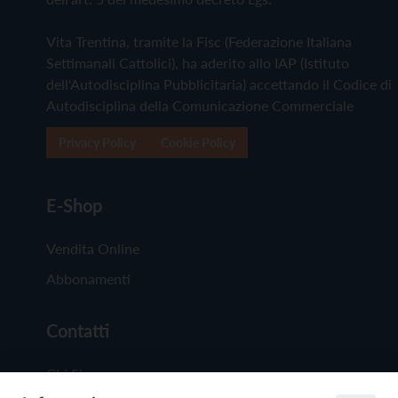
Vita Trentina, tramite la Fisc (Federazione Italiana
Settimanali Cattolici), ha aderito allo IAP (Istituto
dell'Autodisciplina Pubblicitaria) accettando il Codice di
Autodisciplina della Comunicazione Commerciale
Privacy Policy
Cookie Policy
E-Shop
Vendita Online
Abbonamenti
Contatti
Chi Siamo