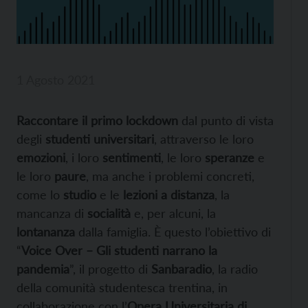
1 Agosto 2021
Raccontare il primo lockdown
dal punto di vista
degli
studenti universitari
, attraverso le loro
emozioni
, i loro
sentimenti
, le loro
speranze
e
le loro
paure
, ma anche i problemi concreti,
come lo
studio
e le
lezioni a distanza
, la
mancanza di
socialità
e, per alcuni, la
lontananza
dalla famiglia. È questo l’obiettivo di
“
Voice Over – Gli studenti narrano la
pandemia
”, il progetto di
Sanbaradio
, la radio
della comunità studentesca trentina, in
collaborazione con l’
Opera Universitaria di