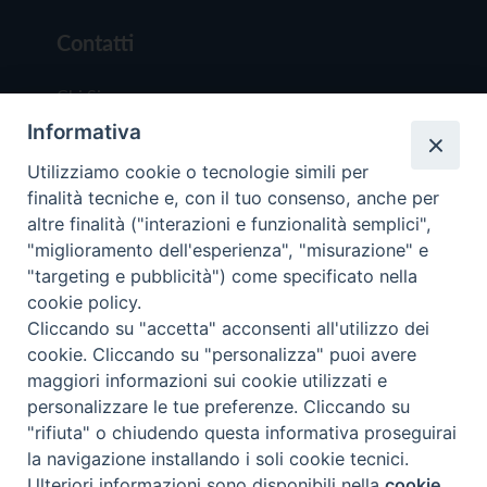
Contatti
Chi Siamo
Informativa
Redazione
Scrivici
Utilizziamo cookie o tecnologie simili per
finalità tecniche e, con il tuo consenso, anche per
altre finalità ("interazioni e funzionalità semplici",
"miglioramento dell'esperienza", "misurazione" e
"targeting e pubblicità") come specificato nella
cookie policy.
Copyright © 2019 - Tutti i diritti riservati - Vit
Cliccando su "accetta" acconsenti all'utilizzo dei
Trentina Editrice
cookie. Cliccando su "personalizza" puoi avere
maggiori informazioni sui cookie utilizzati e
Privacy Policy
personalizzare le tue preferenze. Cliccando su
Torna all'inizi
"rifiuta" o chiudendo questa informativa proseguirai
la navigazione installando i soli cookie tecnici.
Ulteriori informazioni sono disponibili nella
cookie