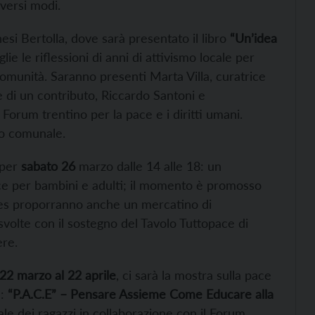
iversi modi.
si Bertolla, dove sarà presentato il libro
“Un’idea
lie le riflessioni di anni di attivismo locale per
omunità. Saranno presenti Marta Villa, curatrice
e di un contributo, Riccardo Santoni e
Forum trentino per la pace e i diritti umani.
io comunale.
 per
sabato 26
marzo dalle 14 alle 18: un
ace per bambini e adulti; il momento è promosso
Cles proporranno anche un mercatino di
 svolte con il sostegno del Tavolo Tuttopace di
ere.
 22 marzo al 22 aprile
, ci sarà la mostra sulla pace
s:
“P.A.C.E” – Pensare Assieme Come Educare alla
nale dei ragazzi in collaborazione con il Forum