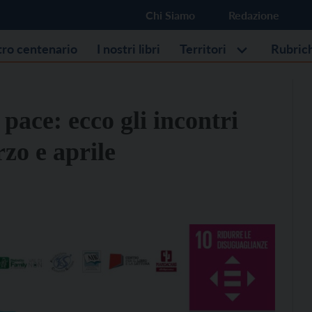
Chi Siamo
Redazione
stro centenario
I nostri libri
Territori
Rubric
 pace: ecco gli incontri
rzo e aprile