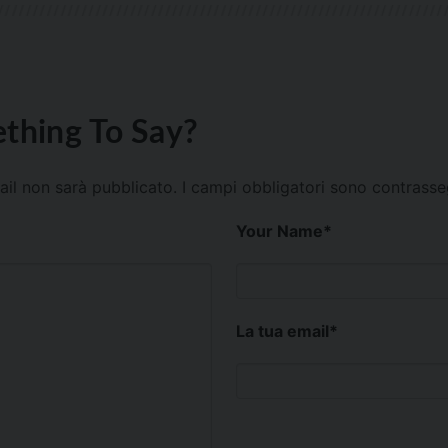
thing To Say?
mail non sarà pubblicato.
I campi obbligatori sono contrass
Your Name
*
La tua email
*