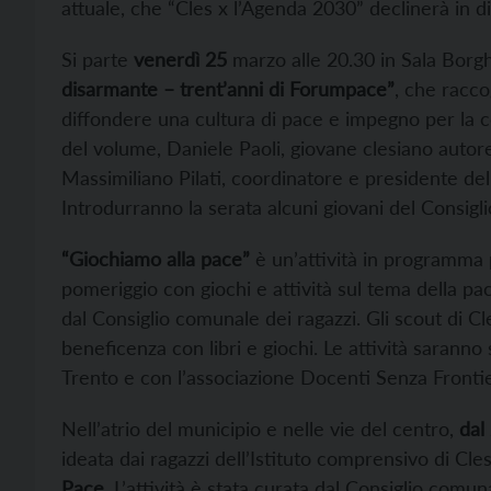
attuale, che “Cles x l’Agenda 2030” declinerà in d
Si parte
venerdì 25
marzo alle 20.30 in Sala Borghe
disarmante – trent’anni di Forumpace”
, che raccog
diffondere una cultura di pace e impegno per la c
del volume, Daniele Paoli, giovane clesiano autor
Massimiliano Pilati, coordinatore e presidente del 
Introdurranno la serata alcuni giovani del Consigl
“Giochiamo alla pace”
è un’attività in programma
pomeriggio con giochi e attività sul tema della p
dal Consiglio comunale dei ragazzi. Gli scout di 
beneficenza con libri e giochi. Le attività saranno
Trento e con l’associazione Docenti Senza Fronti
Nell’atrio del municipio e nelle vie del centro,
dal
ideata dai ragazzi dell’Istituto comprensivo di Cle
Pace
. L’attività è stata curata dal Consiglio comu