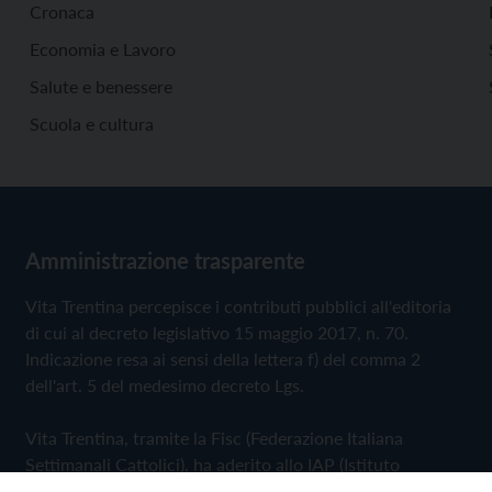
Cronaca
Economia e Lavoro
Salute e benessere
Scuola e cultura
Amministrazione trasparente
Vita Trentina percepisce i contributi pubblici all'editoria
di cui al decreto legislativo 15 maggio 2017, n. 70.
Indicazione resa ai sensi della lettera f) del comma 2
dell'art. 5 del medesimo decreto Lgs.
Vita Trentina, tramite la Fisc (Federazione Italiana
Settimanali Cattolici), ha aderito allo IAP (Istituto
dell'Autodisciplina Pubblicitaria) accettando il Codice di