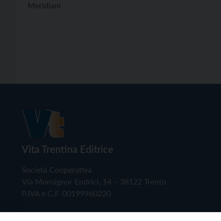
Meridiani
Vita Trentina Editrice
Società Cooperativa
Via Monsignor Endrici, 14 – 38122 Trento
P.IVA e C.F. 00199960220