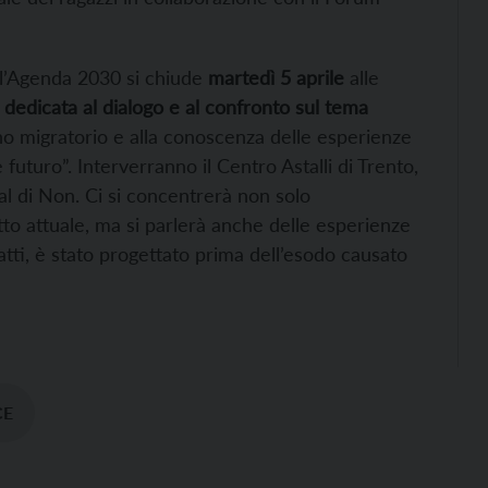
ll’Agenda 2030 si chiude
martedì 5 aprile
alle
dedicata al dialogo e al confronto sul tema
o migratorio e alla conoscenza delle esperienze
 futuro”. Interverranno il Centro Astalli di Trento,
l di Non. Ci si concentrerà non solo
itto attuale, ma si parlerà anche delle esperienze
fatti, è stato progettato prima dell’esodo causato
CE