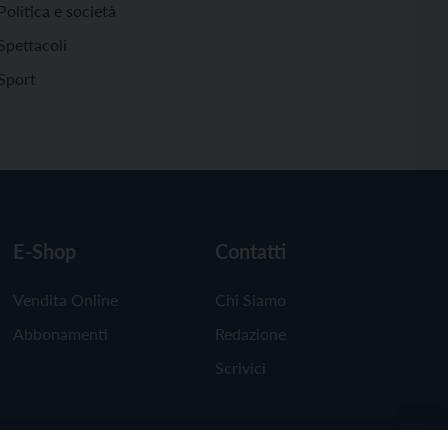
Politica e società
Spettacoli
Sport
E-Shop
Contatti
Vendita Online
Chi Siamo
Abbonamenti
Redazione
Scrivici