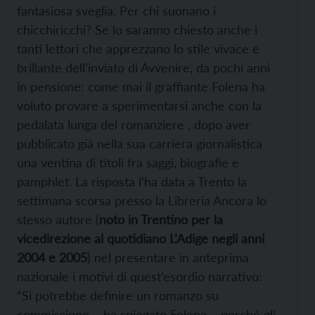
fantasiosa sveglia. Per chi suonano i
chicchiricchi? Se lo saranno chiesto anche i
tanti lettori che apprezzano lo stile vivace e
brillante dell’inviato di Avvenire, da pochi anni
in pensione: come mai il graffiante Folena ha
voluto provare a sperimentarsi anche con la
pedalata lunga del romanziere , dopo aver
pubblicato già nella sua carriera giornalistica
una ventina di titoli fra saggi, biografie e
pamphlet. La risposta l’ha data a Trento la
settimana scorsa presso la Libreria Ancora lo
stesso autore (
noto in Trentino per la
vicedirezione al quotidiano L’Adige negli anni
2004 e 2005
) nel presentare in anteprima
nazionale i motivi di quest’esordio narrativo:
“Si potrebbe definire un romanzo su
commissione – ha spiegato Folena – perché gli