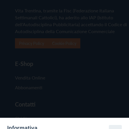
Vita Trentina, tramite la Fisc (Federazione Italiana
Settimanali Cattolici), ha aderito allo IAP (Istituto
dell'Autodisciplina Pubblicitaria) accettando il Codice di
Autodisciplina della Comunicazione Commerciale
Privacy Policy
Cookie Policy
E-Shop
Vendita Online
Abbonamenti
Contatti
Chi Siamo
Informativa
Redazione