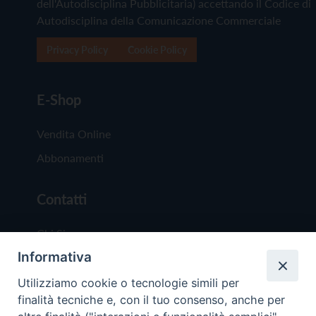
dell'Autodisciplina Pubblicitaria) accettando il Codice di
Autodisciplina della Comunicazione Commerciale
Privacy Policy
Cookie Policy
E-Shop
Vendita Online
Abbonamenti
Contatti
Chi Siamo
Informativa
Redazione
Scrivici
Utilizziamo cookie o tecnologie simili per
finalità tecniche e, con il tuo consenso, anche per