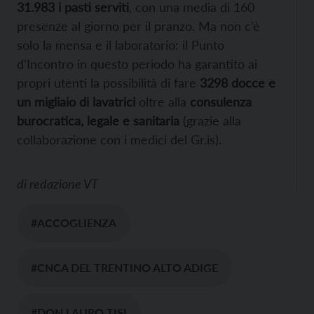
31.983 i pasti serviti
, con una media di 160
presenze al giorno per il pranzo. Ma non c’è
solo la mensa e il laboratorio: il Punto
d’Incontro in questo periodo ha garantito ai
propri utenti la possibilità di fare
3298 docce e
un migliaio di lavatrici
oltre alla
consulenza
burocratica, legale e sanitaria
(grazie alla
collaborazione con i medici del Gr.is).
di
redazione VT
#ACCOGLIENZA
#CNCA DEL TRENTINO ALTO ADIGE
#DON LAURO TISI