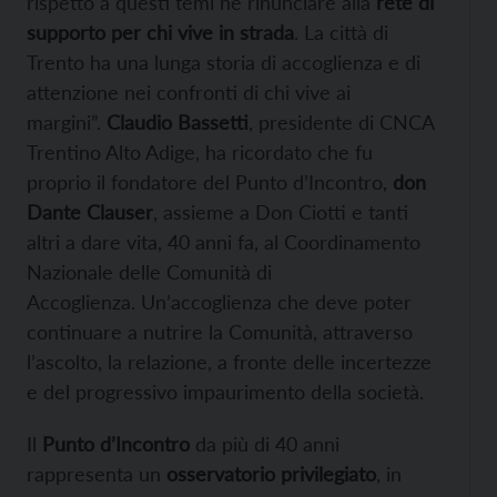
rispetto a questi temi né rinunciare alla
rete di
supporto per chi vive in strada
. La città di
Trento ha una lunga storia di accoglienza e di
attenzione nei confronti di chi vive ai
margini”.
Claudio Bassetti
, presidente di CNCA
Trentino Alto Adige, ha ricordato che fu
proprio il fondatore del Punto d’Incontro,
don
Dante Clauser
, assieme a Don Ciotti e tanti
altri a dare vita, 40 anni fa, al Coordinamento
Nazionale delle Comunità di
Accoglienza. Un’accoglienza che deve poter
continuare a nutrire la Comunità, attraverso
l’ascolto, la relazione, a fronte delle incertezze
e del progressivo impaurimento della società.
Il
Punto d’Incontro
da più di 40 anni
rappresenta un
osservatorio privilegiato
, in