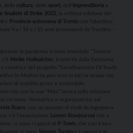
e
, della
cultura
, dello
sport
, dell’
imprenditoria
e
e finaliste di Strike 2022
, la settima edizione del
hi
e
Provincia autonoma di Trento
con l’obiettivo
vani fra i 18 e i 35 anni provenienti da Trentino –
 durante la pandemia si sono inventate “Tessere
; c’è
Meike
Hollnaicher
, trasferita dalla Germania
ità e creatrice del progetto “Farmfluencers Of South
llettivo In Motion ha percorso in bici la strada che
lare di mobilità green e sostenibile;
emme che con la sua “Möa” lavora sulla relazione
ista circense, formatrice e organizzatrice sul
reta
Ruaro
, con un passato di studi da ingegnera
ro; c’è l’associazione
Lumen Slowjournal
che a
ione; ci sono i ragazzi di
P-Town
, che con il loro
alsugana; ci sono
Simone
Turato
e i ragazzi e le