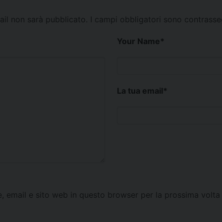
mail non sarà pubblicato.
I campi obbligatori sono contrass
Your Name
*
La tua email
*
e, email e sito web in questo browser per la prossima vol