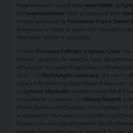
Rappresentano i mondi della
sostenibilità
, dell’
art
dell’
associazionismo
i dieci protagonisti delle
stori
contest promosso da
Fondazione Franco Demarc
di premiare le storie di valore che coinvolgono gio
Alto Adige, Veneto e Lombardia.
Ci sono
Francesca Fattinger e Agnese Costa
, che
tessere”, un gioco che avvicina l’arte alle persone
all’Italia per occuparsi di agricoltura e biodivers
Tyrol”; c’è
Michelangelo
Lamonaca
, che con il co
separa il Brennero da Santa Maria di Leuca per par
c’è
Lorenzo
Morandini
, danzatore della Val di Fi
tra ambiente e persone; c’è
Miriana
Nardelli
, art
Monte Bondone dell’Euforia Circus Festival; c’è
G
e un presente da maestra cioccolatiera nel Primie
Rovereto ha dato vita all’omonimo sito di informaz
progetto hanno dato voce ai giovani di Pergine V