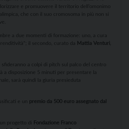
alorizzare e promuovere il territorio dell’omonimo
ralimpica, che con il suo cromosoma in più non si
ve.
embre a due momenti di formazione: uno, a cura
renditività”; il secondo, curato da
Mattia
Venturi
,
si sfideranno a colpi di pitch sul palco del centro
rà a disposizione 5 minuti per presentare la
finale, sarà quindi la giuria presieduta
ssificati e un
premio da 500 euro assegnato dal
 un progetto di
Fondazione Franco