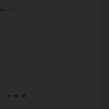
egnati
*
ta che commento.