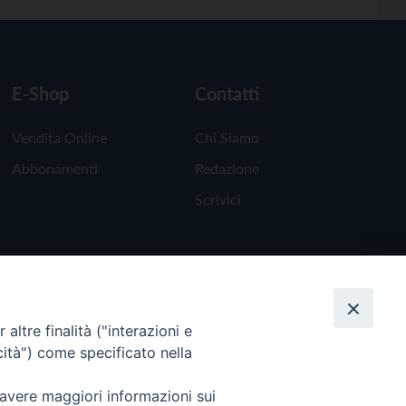
E-Shop
Contatti
Vendita Online
Chi Siamo
Abbonamenti
Redazione
Scrivici
altre finalità ("interazioni e
cità") come specificato nella
 avere maggiori informazioni sui