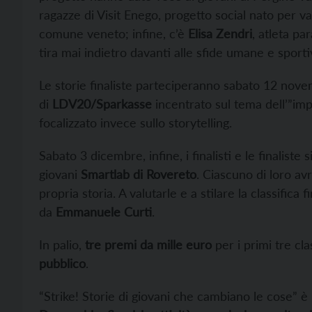
ragazze di Visit Enego, progetto social nato per v
comune veneto; infine, c’è
Elisa
Zendri
, atleta pa
tira mai indietro davanti alle sfide umane e sporti
Le storie finaliste parteciperanno sabato 12 nov
di
LDV20/Sparkasse
incentrato sul tema dell’”imp
focalizzato invece sullo storytelling.
Sabato 3 dicembre, infine, i finalisti e le finaliste 
giovani
Smartlab di Rovereto
. Ciascuno di loro av
propria storia. A valutarle e a stilare la classifica 
da
Emmanuele
Curti
.
In palio,
tre premi da mille euro
per i primi tre cla
pubblico
.
“Strike! Storie di giovani che cambiano le cose” è