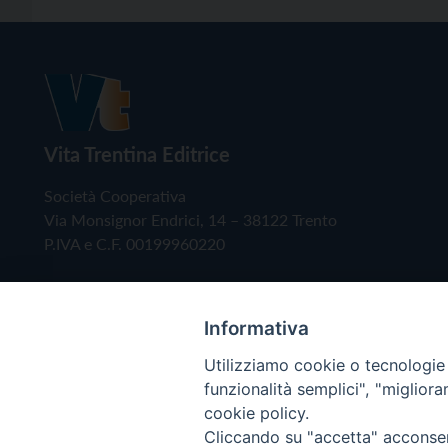
Vita Trentina Editrice
Società Cooperativa
Via Monsignor Endrici, 14 – 38122 Trento
P.IVA e C.F. 00199960220
Informativa
Utilizziamo cookie o tecnologie s
funzionalità semplici", "miglior
cookie policy.
Cliccando su "accetta" acconsent