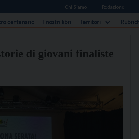
Chi Siamo
Redazione
stro centenario
I nostri libri
Territori
Rubric
storie di giovani finaliste