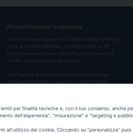
Amministrazione trasparente
Vita Trentina percepisce i contributi pubblici all'editoria
di cui al decreto legislativo 15 maggio 2017, n. 70.
Indicazione resa ai sensi della lettera f) del comma 2
dell'art. 5 del medesimo decreto Lgs.
Vita Trentina, tramite la Fisc (Federazione Italiana
Settimanali Cattolici), ha aderito allo IAP (Istituto
dell'Autodisciplina Pubblicitaria) accettando il Codice di
Autodisciplina della Comunicazione Commerciale
imili per finalità tecniche e, con il tuo consenso, anche per 
Privacy Policy
Cookie Policy
amento dell'esperienza", "misurazione" e "targeting e pubbli
i all'utilizzo dei cookie. Cliccando su "personalizza" puoi