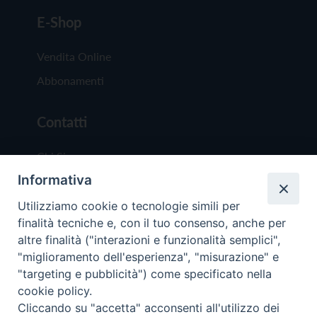
E-Shop
Vendita Online
Abbonamenti
Contatti
Chi Siamo
Informativa
Redazione
Scrivici
Utilizziamo cookie o tecnologie simili per
finalità tecniche e, con il tuo consenso, anche per
altre finalità ("interazioni e funzionalità semplici",
"miglioramento dell'esperienza", "misurazione" e
"targeting e pubblicità") come specificato nella
cookie policy.
Copyright © 2019 - Tutti i diritti riservati - Vit
Cliccando su "accetta" acconsenti all'utilizzo dei
Trentina Editrice