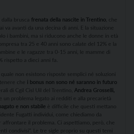
dalla brusca
frenata della nascite in Trentino
, che
 va avanti da una decina di anni. E la situazione
lo i bambini, ma si riducono anche le donne in età
 compresa tra 25 e 40 anni sono calate del 12% e la
ambine e le ragazze tra 0-15 anni, le mamme di
 rispetto a dieci anni fa.
 quale non esistono risposte semplici né soluzioni
stenere che
i bonus non sono né saranno in futuro
ali di Cgil Cisl Uil del Trentino,
Andrea Grosselli,
e un problema legato ai redditi e alla precarietà
pagato e non stabile
è difficile che questi mettano
sidente Fugatti individui, come chiediamo da
er affrontare il problema. Ci aspettiamo, però, che
nti condivisi”. Le tre sigle proprio su questi temi