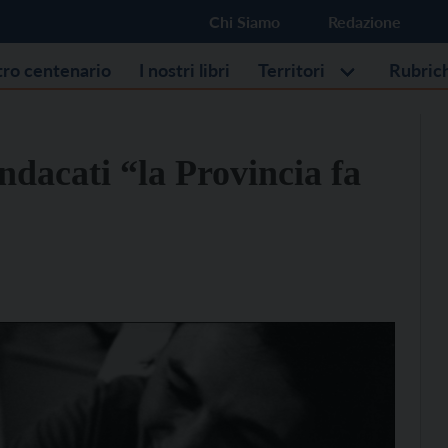
Chi Siamo
Redazione
stro centenario
I nostri libri
Territori
Rubric
indacati “la Provincia fa