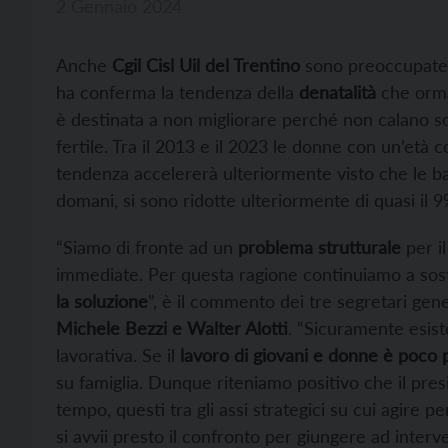
2 Gennaio 2024
Anche
Cgil Cisl Uil del Trentino
sono preoccupate 
ha conferma la tendenza della
denatalità
che ormai
è destinata a non migliorare perché non calano so
fertile. Tra il 2013 e il 2023 le donne con un’età
tendenza accelererà ulteriormente visto che le b
domani, si sono ridotte ulteriormente di quasi il 9%
“Siamo di fronte ad un
problema strutturale
per il
immediate. Per questa ragione continuiamo a so
la soluzione
”, è il commento dei tre segretari gener
Michele Bezzi e Walter Alotti
. “Sicuramente esist
lavorativa. Se il
lavoro di giovani e donne è poco 
su famiglia. Dunque riteniamo positivo che il pre
tempo, questi tra gli assi strategici su cui agire p
si avvii presto il confronto per giungere ad interve