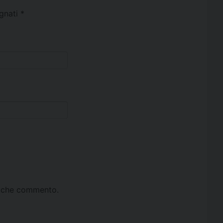
egnati
*
ta che commento.