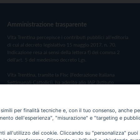
Amministrazione trasparente
Vita Trentina percepisce i contributi pubblici all'editoria
di cui al decreto legislativo 15 maggio 2017, n. 70.
Indicazione resa ai sensi della lettera f) del comma 2
dell'art. 5 del medesimo decreto Lgs.
Vita Trentina, tramite la Fisc (Federazione Italiana
Settimanali Cattolici), ha aderito allo IAP (Istituto
dell'Autodisciplina Pubblicitaria) accettando il Codice di
Autodisciplina della Comunicazione Commerciale
imili per finalità tecniche e, con il tuo consenso, anche per 
Privacy Policy
Cookie Policy
amento dell'esperienza", "misurazione" e "targeting e pubbli
i all'utilizzo dei cookie. Cliccando su "personalizza" puoi
 Trentina Editrice