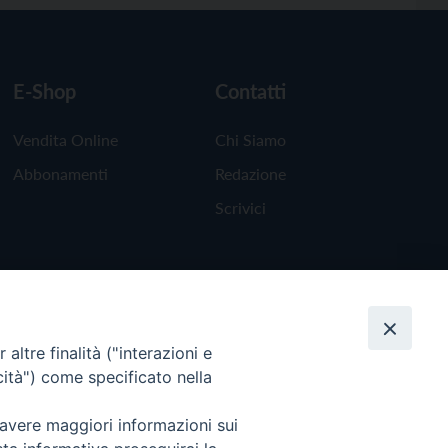
E-Shop
Contatti
Vendita Online
Chi Siamo
Abbonamenti
Redazione
Scrivici
altre finalità ("interazioni e
cità") come specificato nella
 avere maggiori informazioni sui