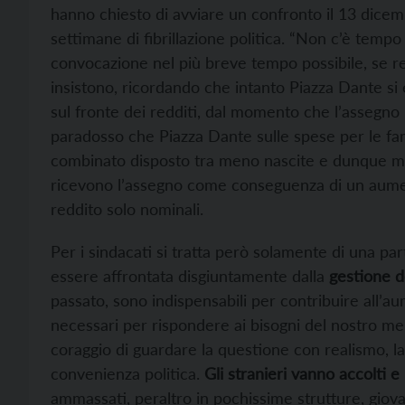
hanno chiesto di avviare un confronto il 13 dice
settimane di fibrillazione politica. “Non c’è tem
convocazione nel più breve tempo possibile, se real
insistono, ricordando che intanto Piazza Dante si 
sul fronte dei redditi, dal momento che l’assegno u
paradosso che Piazza Dante sulle spese per le fam
combinato disposto tra meno nascite e dunque m
ricevono l’assegno come conseguenza di un aument
reddito solo nominali.
Per i sindacati si tratta però solamente di una pa
essere affrontata disgiuntamente dalla
gestione de
passato, sono indispensabili per contribuire all’a
necessari per rispondere ai bisogni del nostro me
coraggio di guardare la questione con realismo, l
convenienza politica.
Gli stranieri vanno accolti e 
ammassati, peraltro in pochissime strutture, giova