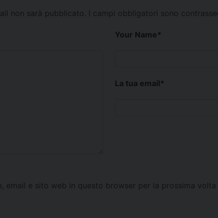
mail non sarà pubblicato.
I campi obbligatori sono contrass
Your Name
*
La tua email
*
e, email e sito web in questo browser per la prossima vol