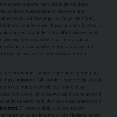
mbre scorso appena insediata la giunta dopo
po da perdere. Auspichiamo di ricevere una
mente si vuol fare seguire alle parole i fatti”,
è limitata a confermare i bonus e a non fare nulla
nico non è stato indicizzato all’inflazione con il
iglie registrerà qualche risparmio grazie al
eno bonus da una parte, e meno famiglie che
o dei valori Icef a fronte di incrementi di
rte del problema: “La questione natalità non può
i flussi migratori
. Gli stranieri, come è già stato in
umento del numero di figli, così come sono
rcato del lavoro. Di conseguenza bisogna avere il
asciando da parte ogni ideologia o ragionamento di
integrati
. E’ inconcepibile e miope tenere
ni immigrati senza insegnare loro l’italiano, senza