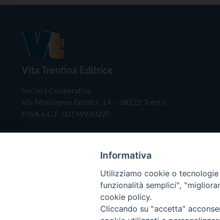
Vita Trentina Editrice
Società Cooperativa
Via Monsignor Endrici, 14 – 38122 Trento
P.IVA e C.F. 00199960220
Informativa
Utilizziamo cookie o tecnologie s
funzionalità semplici", "miglior
cookie policy.
Cliccando su "accetta" acconsent
Copyright © 2019 - Tutti i diritti riservati - Vita