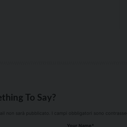
thing To Say?
mail non sarà pubblicato.
I campi obbligatori sono contrass
Your Name
*