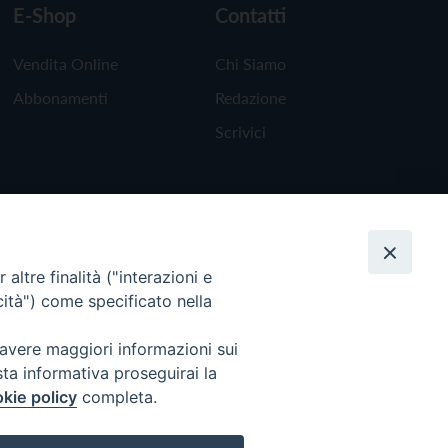
E-Shop
Contatti
Vendita Online
Chi Siamo
Abbonamenti
Redazione
Scrivici
altre finalità ("interazioni e
cità") come specificato nella
 avere maggiori informazioni sui
sta informativa proseguirai la
kie policy
completa.
Torna all'inizio