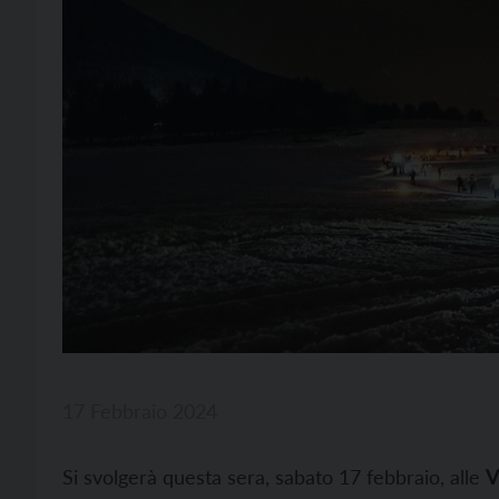
17 Febbraio 2024
Si svolgerà questa sera, sabato 17 febbraio, alle
V