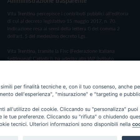
Amministrazione trasparente
Vita Trentina percepisce i contributi pubblici all'editoria
di cui al decreto legislativo 15 maggio 2017, n. 70.
Indicazione resa ai sensi della lettera f) del comma 2
dell'art. 5 del medesimo decreto Lgs.
Vita Trentina, tramite la Fisc (Federazione Italiana
Settimanali Cattolici), ha aderito allo IAP (Istituto
dell'Autodisciplina Pubblicitaria) accettando il Codice di
Autodisciplina della Comunicazione Commerciale
imili per finalità tecniche e, con il tuo consenso, anche per 
Privacy Policy
Cookie Policy
amento dell'esperienza", "misurazione" e "targeting e pubbli
i all'utilizzo dei cookie. Cliccando su "personalizza" puoi
 Trentina Editrice
re le tue preferenze. Cliccando su "rifiuta" o chiudendo que
okie tecnici. Ulteriori informazioni sono disponibili nella
coo