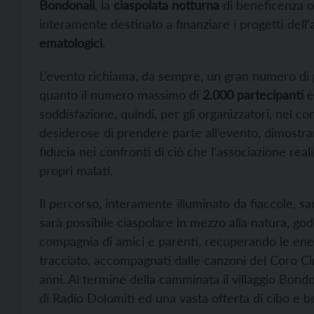
Bondonail
, la
ciaspolata notturna
di beneficenza o
interamente destinato a finanziare i progetti dell
ematologici
.
L’evento richiama, da sempre, un gran numero di p
quanto il numero massimo di
2.000 partecipanti
è
soddisfazione, quindi, per gli organizzatori, nel
desiderose di prendere parte all’evento, dimostrand
fiducia nei confronti di ciò che l’associazione reali
propri malati.
Il percorso, interamente illuminato da fiaccole, sa
sarà possibile ciaspolare in mezzo alla natura, go
compagnia di amici e parenti, recuperando le energ
tracciato, accompagnati dalle canzoni del Coro Cim
anni. Al termine della camminata il villaggio Bondo
di Radio Dolomiti ed una vasta offerta di cibo e 