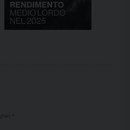
egnati
*