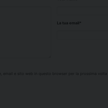
La tua email
*
e, email e sito web in questo browser per la prossima vol