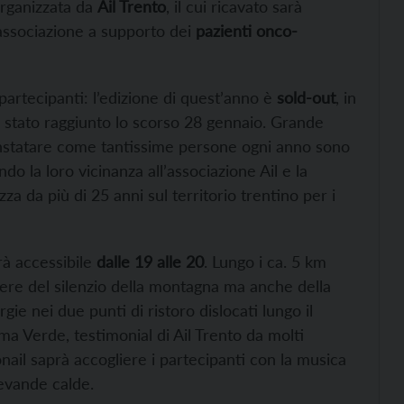
rganizzata da
Ail Trento
, il cui ricavato sarà
’associazione a supporto dei
pazienti onco-
artecipanti: l’edizione di quest’anno è
sold-out
, in
 stato raggiunto lo scorso 28 gennaio. Grande
 constatare come tantissime persone ogni anno sono
o la loro vicinanza all’associazione Ail e la
zza da più di 25 anni sul territorio trentino per i
rà accessibile
dalle 19 alle 20
. Lungo i ca. 5 km
dere del silenzio della montagna ma anche della
ie nei due punti di ristoro dislocati lungo il
a Verde, testimonial di Ail Trento da molti
nail saprà accogliere i partecipanti con la musica
bevande calde.