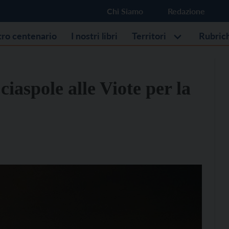
Chi Siamo
Redazione
stro centenario
I nostri libri
Territori
Rubric
ciaspole alle Viote per la