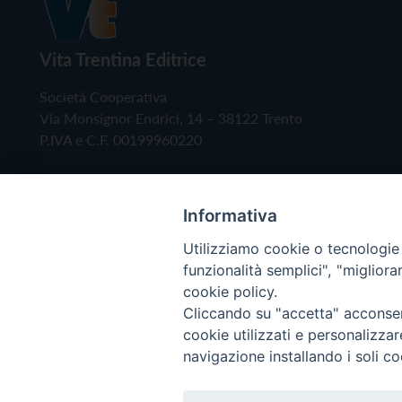
Vita Trentina Editrice
Società Cooperativa
Via Monsignor Endrici, 14 – 38122 Trento
P.IVA e C.F. 00199960220
Informativa
Utilizziamo cookie o tecnologie s
funzionalità semplici", "miglior
cookie policy.
Cliccando su "accetta" acconsent
Copyright © 2019 - Tutti i diritti riservati - Vita
cookie utilizzati e personalizza
navigazione installando i soli co
Privacy Policy