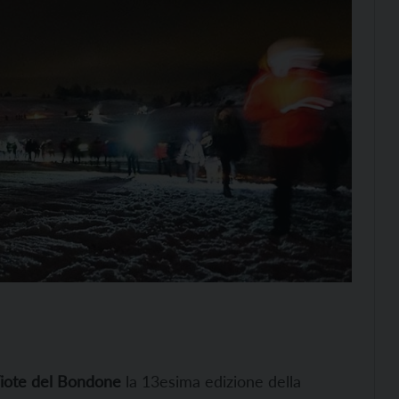
iote del Bondone
la 13esima edizione della