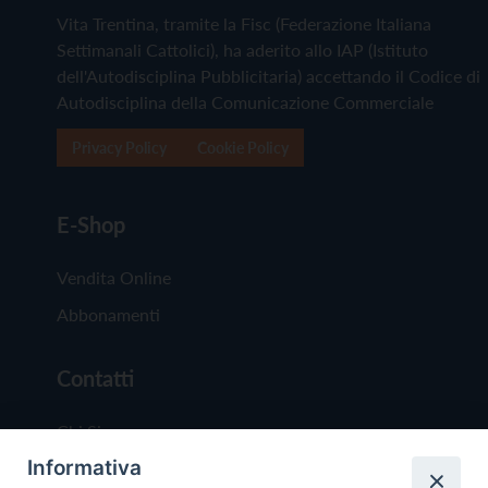
Vita Trentina, tramite la Fisc (Federazione Italiana
Settimanali Cattolici), ha aderito allo IAP (Istituto
dell'Autodisciplina Pubblicitaria) accettando il Codice di
Autodisciplina della Comunicazione Commerciale
Privacy Policy
Cookie Policy
E-Shop
Vendita Online
Abbonamenti
Contatti
Chi Siamo
Informativa
Redazione